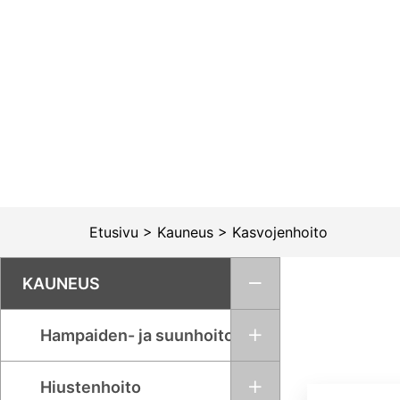
Siirry
sisältöön
Etusivu
>
Kauneus
>
Kasvojenhoito
KAUNEUS
Hampaiden- ja suunhoito
Hiustenhoito