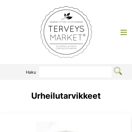
Siirry
sisältöön
Terveysmarket
Haku
Urheilutarvikkeet