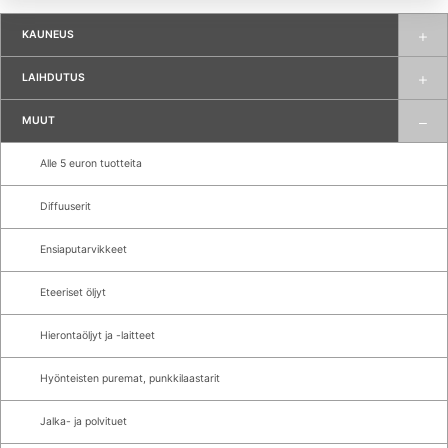
KAUNEUS
LAIHDUTUS
MUUT
Alle 5 euron tuotteita
Diffuuserit
Ensiaputarvikkeet
Eteeriset öljyt
Hierontaöljyt ja -laitteet
Hyönteisten puremat, punkkilaastarit
Jalka- ja polvituet