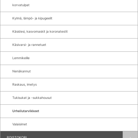
korvatulpat
Kylmä, lämpö- ja kipugeelit
Käsidesi, kasvomaskit ja koronatestit
Käsivarsi- ja rannetuet
Lemmikeille
Nenäkannut
Raskaus, imetys
Tukisukat ja -sukkahousut
Urheilutarvikkeet
Valaisimet
POISTOKORI