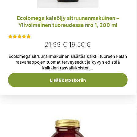
Ecolomega kalaöljy sitruunanmakuinen –
Ylivoimainen tuoreudessa nro 1, 200 ml
Alkuperäinen
Nykyinen
21,99
€
19,50
€
Arvostelu
tuotteesta:
hinta
hinta
Ecolomega sitruunanmakuinen sisältää kaikki tuoreen kalan
5.00
/ 5
oli:
on:
rasvahappojen tuomat terveysedut ja kyvyn edistää
kaikkien rasvaliukoisten...
21,99 €.
19,50 €.
Lisää ostoskoriin