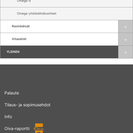
Omega-9
Omega-yhdistelmätuotteet
Ravintolisät
Vitamiinit
YLEINEN
Palaute
Tilaus- ja sopimusehdot
Info
Oiva-raportti