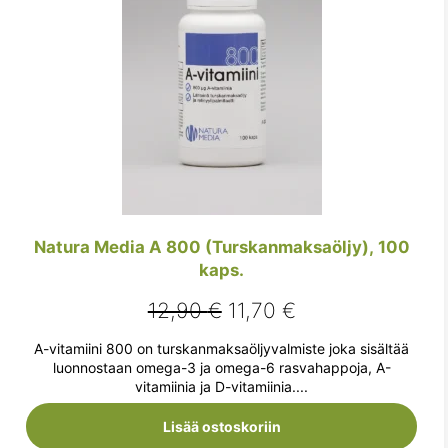
Natura Media A 800 (Turskanmaksaöljy), 100
kaps.
Alkuperäinen
Nykyinen
12,90
€
11,70
€
hinta
hinta
A-vitamiini 800 on turskanmaksaöljyvalmiste joka sisältää
oli:
on:
luonnostaan omega-3 ja omega-6 rasvahappoja, A-
vitamiinia ja D-vitamiinia....
12,90 €.
11,70 €.
Lisää ostoskoriin