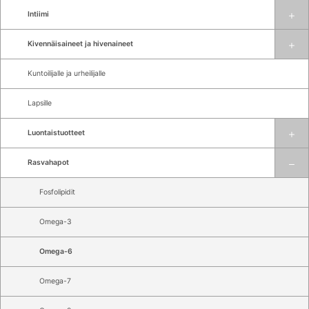
Intiimi
Kivennäisaineet ja hivenaineet
Kuntoilijalle ja urheilijalle
Lapsille
Luontaistuotteet
Rasvahapot
Fosfolipidit
Omega-3
Omega-6
Omega-7