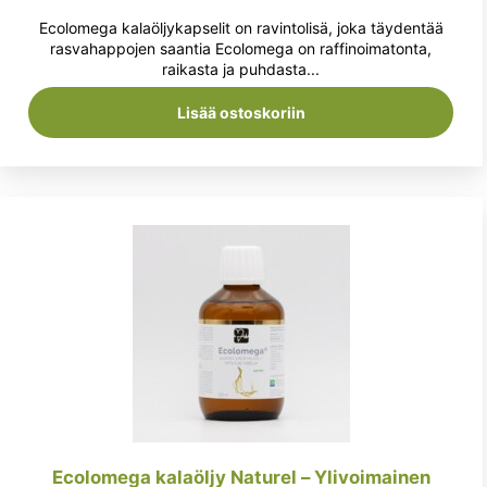
tuotteesta:
hinta
hinta
Ecolomega kalaöljykapselit on ravintolisä, joka täydentää
5.00
/ 5
oli:
on:
rasvahappojen saantia Ecolomega on raffinoimatonta,
raikasta ja puhdasta...
21,99 €.
20,99 €.
Lisää ostoskoriin
Ecolomega kalaöljy Naturel – Ylivoimainen