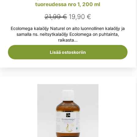
tuoreudessa nro 1, 200 ml
Alkuperäinen
Nykyinen
21,99
€
19,90
€
hinta
hinta
Ecolomega kalaöljy Naturel on aito luonnollinen kalaöljy ja
oli:
on:
samalla ns. neitsytkalaöljy Ecolomega on puhtainta,
raikasta...
21,99 €.
19,90 €.
Lisää ostoskoriin