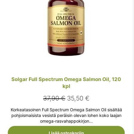
Solgar Full Spectrum Omega Salmon Oil, 120
kpl
Alkuperäinen
Nykyinen
37,90
€
35,50
€
hinta
hinta
Korkeatasoinen Full Spectrum Omega Salmon Oil sisältää
oli:
on:
pohjoismaisista vesistä peräisin olevan lohen koko laajan
omega-rasvahappokirjon...
37,90 €.
35,50 €.
Lisää ostoskoriin