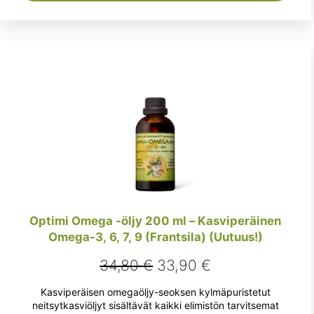
Optimi Omega -öljy 200 ml – Kasviperäinen
Omega-3, 6, 7, 9 (Frantsila) (Uutuus!)
Alkuperäinen
Nykyinen
34,80
€
33,90
€
hinta
hinta
Kasviperäisen omegaöljy-seoksen kylmäpuristetut
oli:
on:
neitsytkasviöljyt sisältävät kaikki elimistön tarvitsemat