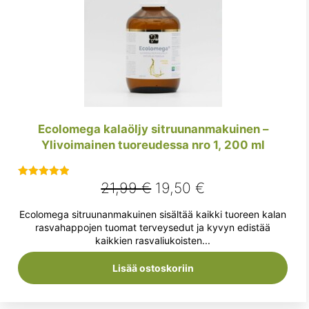
Ecolomega kalaöljy sitruunanmakuinen –
Ylivoimainen tuoreudessa nro 1, 200 ml
Alkuperäinen
Nykyinen
21,99
€
19,50
€
Arvostelu
tuotteesta:
hinta
hinta
Ecolomega sitruunanmakuinen sisältää kaikki tuoreen kalan
5.00
/ 5
oli:
on:
rasvahappojen tuomat terveysedut ja kyvyn edistää
kaikkien rasvaliukoisten...
21,99 €.
19,50 €.
Lisää ostoskoriin