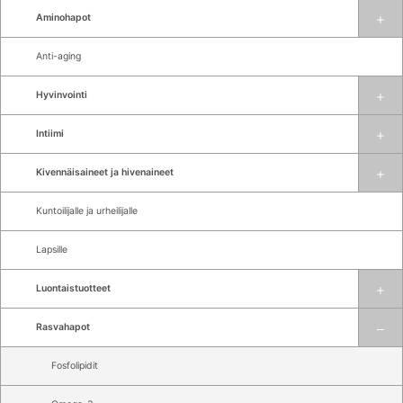
Aminohapot
Anti-aging
Hyvinvointi
Intiimi
Kivennäisaineet ja hivenaineet
Kuntoilijalle ja urheilijalle
Lapsille
Luontaistuotteet
Rasvahapot
Fosfolipidit