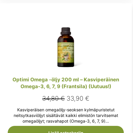
Optimi Omega -öljy 200 ml – Kasviperäinen
Omega-3, 6, 7, 9 (Frantsila) (Uutuus!)
Alkuperäinen
Nykyinen
34,80
€
33,90
€
hinta
hinta
Kasviperäisen omegaöljy-seoksen kylmäpuristetut
oli:
on:
neitsytkasviöljyt sisältävät kaikki elimistön tarvitsemat
omegaöljyt; rasvahapot (Omega-3, 6, 7, 9)...
34,80 €.
33,90 €.
Lisää ostoskoriin