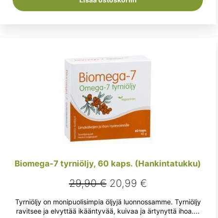
Biomega-7 tyrniöljy, 60 kaps. (Hankintatukku)
Alkuperäinen
Nykyinen
29,90
€
20,99
€
hinta
hinta
Tyrniöljy on monipuolisimpia öljyjä luonnossamme. Tyrniöljy
oli:
on:
ravitsee ja elvyttää ikääntyvää, kuivaa ja ärtynyttä ihoa....