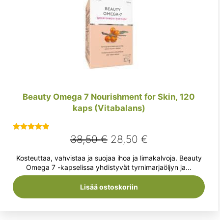
Beauty Omega 7 Nourishment for Skin, 120
kaps (Vitabalans)
Alkuperäinen
Nykyinen
38,50
€
28,50
€
Arvostelu
tuotteesta:
hinta
hinta
Kosteuttaa, vahvistaa ja suojaa ihoa ja limakalvoja. Beauty
5.00
/ 5
oli:
on:
Omega 7 -kapselissa yhdistyvät tyrnimarjaöljyn ja...
38,50 €.
28,50 €.
Lisää ostoskoriin