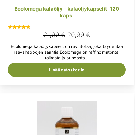
Ecolomega kalaöljy – kalaöljykapselit, 120
kaps.
Alkuperäinen
Nykyinen
21,99
€
20,99
€
Arvostelu
tuotteesta:
hinta
hinta
Ecolomega kalaöljykapselit on ravintolisä, joka täydentää
5.00
/ 5
oli:
on:
rasvahappojen saantia Ecolomega on raffinoimatonta,
raikasta ja puhdasta...
21,99 €.
20,99 €.
Lisää ostoskoriin