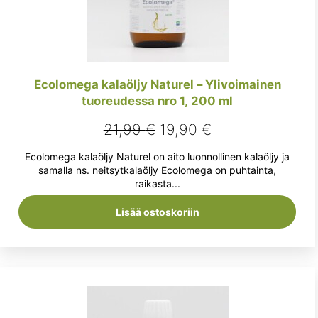
Ecolomega kalaöljy Naturel – Ylivoimainen
tuoreudessa nro 1, 200 ml
Alkuperäinen
Nykyinen
21,99
€
19,90
€
hinta
hinta
Ecolomega kalaöljy Naturel on aito luonnollinen kalaöljy ja
oli:
on:
samalla ns. neitsytkalaöljy Ecolomega on puhtainta,
raikasta...
21,99 €.
19,90 €.
Lisää ostoskoriin