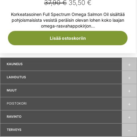
Alkuperäinen
Nykyinen
37,90
€
35,50
€
hinta
hinta
Korkeatasoinen Full Spectrum Omega Salmon Oil sisältää
oli:
on:
pohjoismaisista vesistä peräisin olevan lohen koko laajan
omega-rasvahappokirjon...
37,90 €.
35,50 €.
Lisää ostoskoriin
KAUNEUS
LAIHDUTUS
MUUT
POISTOKORI
RAVINTO
TERVEYS