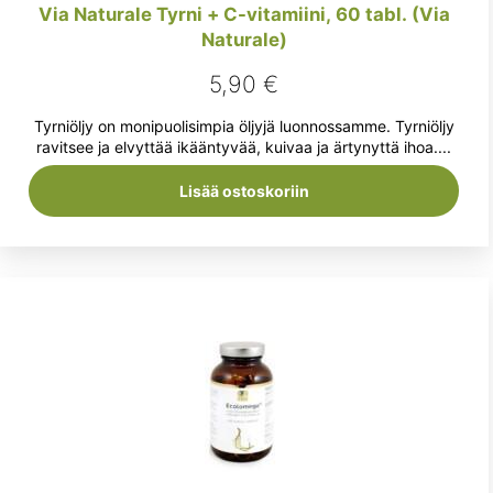
Via Naturale Tyrni + C-vitamiini, 60 tabl. (Via
Naturale)
5,90
€
Tyrniöljy on monipuolisimpia öljyjä luonnossamme. Tyrniöljy
ravitsee ja elvyttää ikääntyvää, kuivaa ja ärtynyttä ihoa....
Lisää ostoskoriin