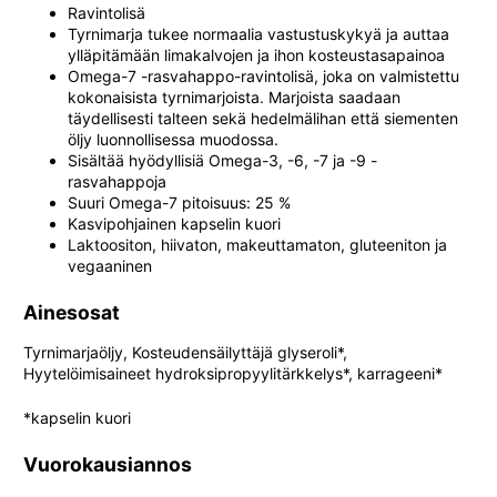
Ravintolisä
Tyrnimarja tukee normaalia vastustuskykyä ja auttaa
ylläpitämään limakalvojen ja ihon kosteustasapainoa
Omega-7 -rasvahappo-ravintolisä, joka on valmistettu
kokonaisista tyrnimarjoista. Marjoista saadaan
täydellisesti talteen sekä hedelmälihan että siementen
öljy luonnollisessa muodossa.
Sisältää hyödyllisiä Omega-3, -6, -7 ja -9 -
rasvahappoja
Suuri Omega-7 pitoisuus: 25 %
Kasvipohjainen kapselin kuori
Laktoositon, hiivaton, makeuttamaton, gluteeniton ja
vegaaninen
Ainesosat
Tyrnimarjaöljy, Kosteudensäilyttäjä glyseroli*,
Hyytelöimisaineet hydroksipropyylitärkkelys*, karrageeni*
*kapselin kuori
Vuorokausiannos