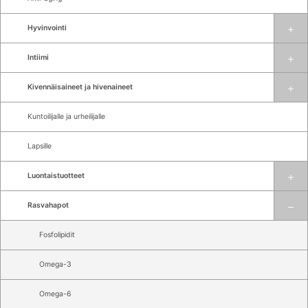
Hyvinvointi
Intiimi
Kivennäisaineet ja hivenaineet
Kuntoilijalle ja urheilijalle
Lapsille
Luontaistuotteet
Rasvahapot
Fosfolipidit
Omega-3
Omega-6