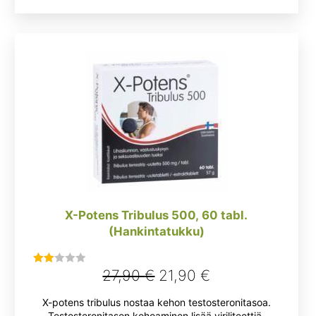
X-Potens Tribulus 500, 60 tabl.
(Hankintatukku)
Alkuperäinen
Nykyinen
27,90
€
21,90
€
Arvostelu
tuotteesta:
hinta
hinta
X-potens tribulus nostaa kehon testosteronitasoa.
2.00
oli:
on:
Testosteronitason kohoaminen lisää viriliteettiä,