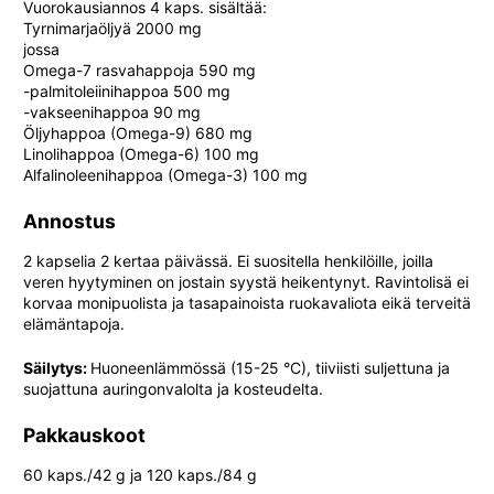
Vuorokausiannos 4 kaps. sisältää:
Tyrnimarjaöljyä 2000 mg
jossa
Omega-7 rasvahappoja 590 mg
-palmitoleiinihappoa 500 mg
-vakseenihappoa 90 mg
Öljyhappoa (Omega-9) 680 mg
Linolihappoa (Omega-6) 100 mg
Alfalinoleenihappoa (Omega-3) 100 mg
Annostus
2 kapselia 2 kertaa päivässä. Ei suositella henkilöille, joilla
veren hyytyminen on jostain syystä heikentynyt. Ravintolisä ei
korvaa monipuolista ja tasapainoista ruokavaliota eikä terveitä
elämäntapoja.
Säilytys:
Huoneenlämmössä (15-25 °C), tiiviisti suljettuna ja
suojattuna auringonvalolta ja kosteudelta.
Pakkauskoot
60 kaps./42 g ja 120 kaps./84 g