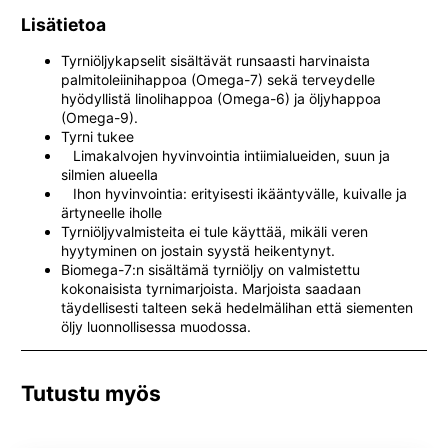
Lisätietoa
Tyrniöljykapselit sisältävät runsaasti harvinaista
palmitoleiinihappoa (Omega-7) sekä terveydelle
hyödyllistä linolihappoa (Omega-6) ja öljyhappoa
(Omega-9).
Tyrni tukee
Limakalvojen hyvinvointia intiimialueiden, suun ja
silmien alueella
Ihon hyvinvointia: erityisesti ikääntyvälle, kuivalle ja
ärtyneelle iholle
Tyrniöljyvalmisteita ei tule käyttää, mikäli veren
hyytyminen on jostain syystä heikentynyt.
Biomega-7:n sisältämä tyrniöljy on valmistettu
kokonaisista tyrnimarjoista. Marjoista saadaan
täydellisesti talteen sekä hedelmälihan että siementen
öljy luonnollisessa muodossa.
Tutustu myös