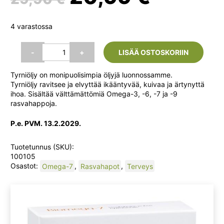
hinta
hinta
4 varastossa
oli:
on:
Biomega-
-
+
LISÄÄ OSTOSKORIIN
7
tyrniöljy,
29,90 €.
20,99 
Tyrniöljy on monipuolisimpia öljyjä luonnossamme.
60
Tyrniöljy ravitsee ja elvyttää ikääntyvää, kuivaa ja ärtynyttä
kaps.
ihoa. Sisältää välttämättömiä Omega-3, -6, -7 ja -9
(Hankintatukku)
rasvahappoja.
määrä
P.e. PVM. 13.2.2029.
Tuotetunnus (SKU):
100105
Osastot:
Omega-7
,
Rasvahapot
,
Terveys