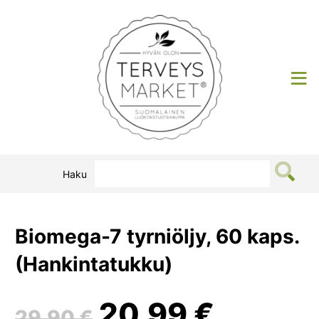
Siirry
sisältöön
Terveysmarket
Haku
Biomega-7 tyrniöljy, 60 kaps.
(Hankintatukku)
Alkuperäinen
Nykyin
20,99
€
29,90
€