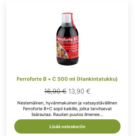
Ferroforte B + C 500 ml (Hankintatukku)
Alkuperäinen
Nykyinen
16,90
€
13,90
€
hinta
hinta
Nestemäinen, hyvänmakuinen ja vatsaystävällinen
oli:
on:
Ferroforte B+C sopii kaikille, jotka tarvitsevat
lisärautaa. Raudan puutos ilmenee...
16,90 €.
13,90 €.
Lisää ostoskoriin