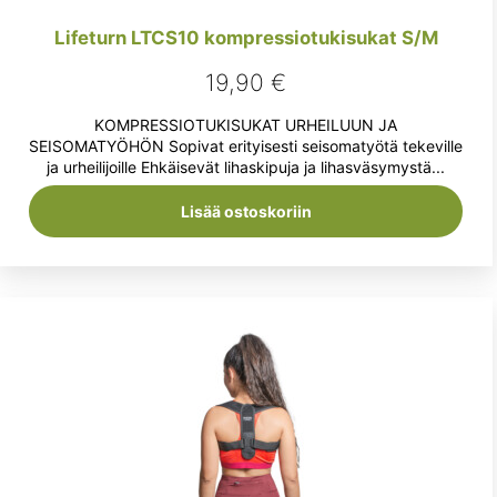
Lifeturn LTCS10 kompressiotukisukat S/M
19,90
€
KOMPRESSIOTUKISUKAT URHEILUUN JA
SEISOMATYÖHÖN Sopivat erityisesti seisomatyötä tekeville
ja urheilijoille Ehkäisevät lihaskipuja ja lihasväsymystä...
Lisää ostoskoriin