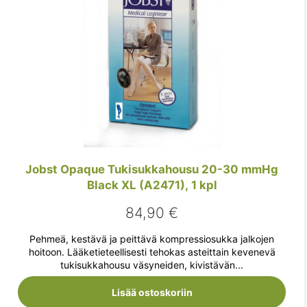
Jobst Opaque Tukisukkahousu 20-30 mmHg
Black XL (A2471), 1 kpl
84,90
€
Pehmeä, kestävä ja peittävä kompressiosukka jalkojen
hoitoon. Lääketieteellisesti tehokas asteittain kevenevä
tukisukkahousu väsyneiden, kivistävän...
Lisää ostoskoriin