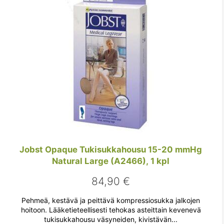
Jobst Opaque Tukisukkahousu 15-20 mmHg
Natural Large (A2466), 1 kpl
84,90
€
Pehmeä, kestävä ja peittävä kompressiosukka jalkojen
hoitoon. Lääketieteellisesti tehokas asteittain kevenevä
tukisukkahousu väsyneiden, kivistävän...