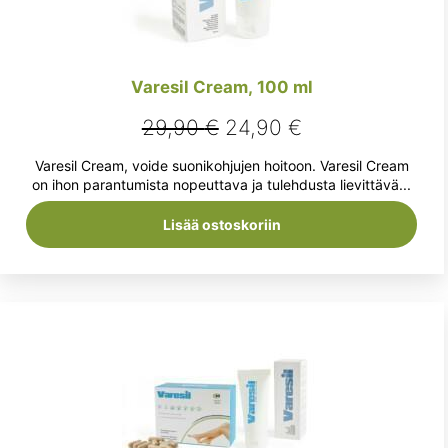
Varesil Cream, 100 ml
Alkuperäinen
Nykyinen
29,90
€
24,90
€
hinta
hinta
Varesil Cream, voide suonikohjujen hoitoon. Varesil Cream
oli:
on:
on ihon parantumista nopeuttava ja tulehdusta lievittävä...
29,90 €.
24,90 €.
Lisää ostoskoriin