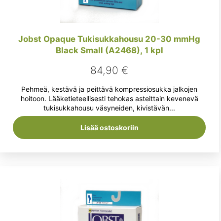
Jobst Opaque Tukisukkahousu 20-30 mmHg
Black Small (A2468), 1 kpl
84,90
€
Pehmeä, kestävä ja peittävä kompressiosukka jalkojen
hoitoon. Lääketieteellisesti tehokas asteittain kevenevä
tukisukkahousu väsyneiden, kivistävän...
Lisää ostoskoriin