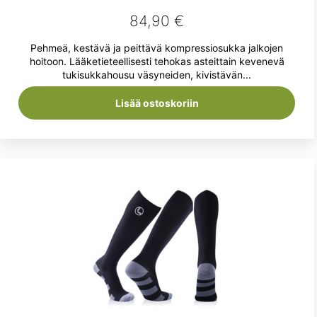
84,90
€
Pehmeä, kestävä ja peittävä kompressiosukka jalkojen
hoitoon. Lääketieteellisesti tehokas asteittain kevenevä
tukisukkahousu väsyneiden, kivistävän...
Lisää ostoskoriin