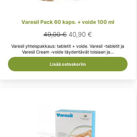
Varesil Pack 60 kaps. + voide 100 ml
Alkuperäinen
Nykyinen
49,00
€
40,90
€
hinta
hinta
Varesil yhteispakkaus: tabletit + voide. Varesil -tabletit ja
oli:
on:
Varesil Cream -voide täydentävät toisiaan ja...
49,00 €.
40,90 €.
Lisää ostoskoriin