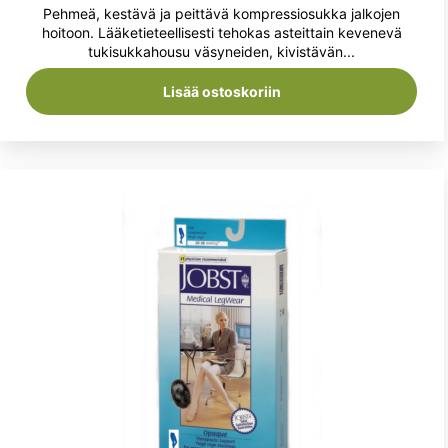
Pehmeä, kestävä ja peittävä kompressiosukka jalkojen
hoitoon. Lääketieteellisesti tehokas asteittain kevenevä
tukisukkahousu väsyneiden, kivistävän...
Lisää ostoskoriin