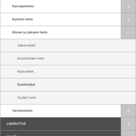
Kasvojenhoito
Kynsien hoito
Käsien ja jalkojen hoito
Jalkavoiteet
Kovettumien hoito
Käsivoiteet
Suonikohjut
Syylien hoito
Vartalonhoito
LAIHDUTUS