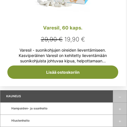
Varesil, 60 kaps.
Alkuperäinen
Nykyinen
29,90
€
19,90
€
hinta
hinta
Varesil - suonikohjujen oireiden lieventämiseen.
oli:
on:
Kasviperäinen Varesil on kehitetty lieventämään
suonikohjuista johtuvaa kipua, helpottamaan...
29,90 €.
19,90 €.
Lisää ostoskoriin
KAUNEUS
Hampaiden- ja suunhoito
Hiustenhoito