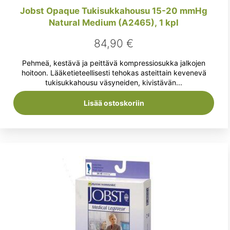
Jobst Opaque Tukisukkahousu 15-20 mmHg
Natural Medium (A2465), 1 kpl
84,90
€
Pehmeä, kestävä ja peittävä kompressiosukka jalkojen
hoitoon. Lääketieteellisesti tehokas asteittain kevenevä
tukisukkahousu väsyneiden, kivistävän...
Lisää ostoskoriin