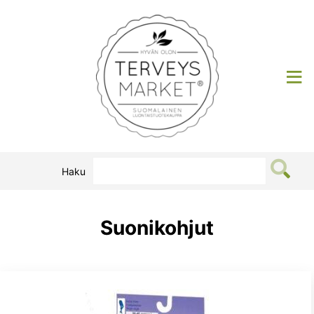
Siirry
sisältöön
Terveysmarket
Haku
Suonikohjut