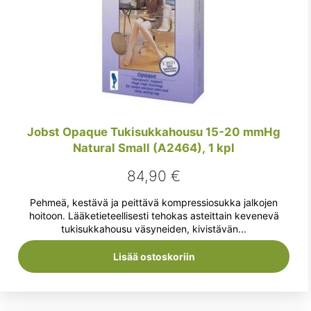
Jobst Opaque Tukisukkahousu 15-20 mmHg
Natural Small (A2464), 1 kpl
84,90
€
Pehmeä, kestävä ja peittävä kompressiosukka jalkojen
hoitoon. Lääketieteellisesti tehokas asteittain kevenevä
tukisukkahousu väsyneiden, kivistävän...
Lisää ostoskoriin