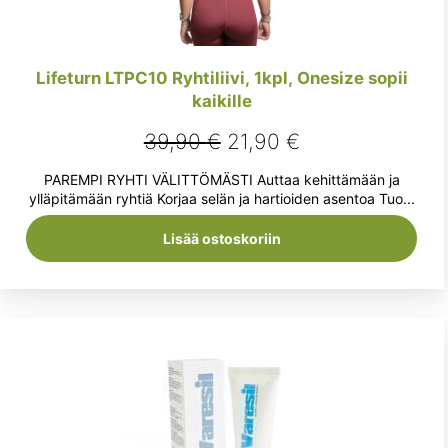
Lifeturn LTPC10 Ryhtiliivi, 1kpl, Onesize sopii
kaikille
Alkuperäinen
Nykyinen
39,90
€
21,90
€
hinta
hinta
PAREMPI RYHTI VÄLITTÖMÄSTI Auttaa kehittämään ja
oli:
on:
ylläpitämään ryhtiä Korjaa selän ja hartioiden asentoa Tuo...
39,90 €.
21,90 €.
Lisää ostoskoriin