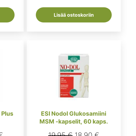
Lisää ostoskoriin
 Plus
ESI Nodol Glukosamiini
MSM -kapselit, 60 kaps.
räinen
Nykyinen
Alkuperäinen
Nykyinen
€
19,95
€
18,90
€