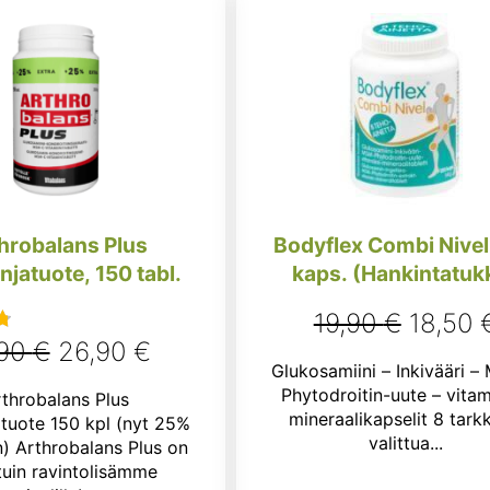
hrobalans Plus
Bodyflex Combi Nivel
jatuote, 150 tabl.
kaps. (Hankintatuk
Alkupe
19,90
€
18,50
Alkuperäinen
Nykyinen
,90
€
26,90
€
u
hinta
Glukosamiini – Inkivääri –
:
hinta
hinta
oli:
Phytodroitin-uute – vitami
throbalans Plus
oli:
on:
mineraalikapselit 8 tark
tuote 150 kpl (nyt 25%
19,90 €
valittua...
 Arthrobalans Plus on
37,90 €.
26,90 €.
tuin ravintolisämme