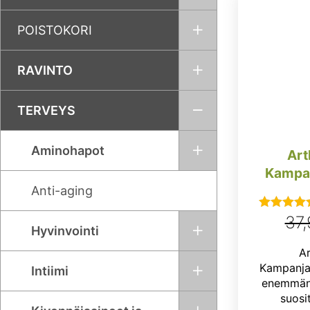
POISTOKORI
RAVINTO
TERVEYS
Aminohapot
Art
Kampan
Anti-aging
37
Arvostel
Hyvinvointi
tuotteesta
Ar
4.83
/ 5
Kampanja
Intiimi
enemmän)
suosi