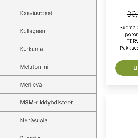
39
Kasviuutteet
Suomala
Kollageeni
poro
TER
Pakkaus
Kurkuma
Melatoniini
L
Merilevä
MSM-rikkiyhdisteet
Nenäsuola