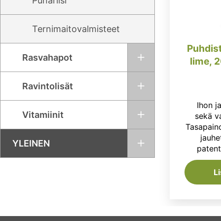
Punariisi
Ternimaitovalmisteet
Puhdis
Rasvahapot
lime, 
Ravintolisät
Ihon ja
Vitamiinit
sekä v
Tasapain
jauhe
YLEINEN
patent
L