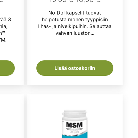
hinta
hinta
hinta
No Dol kapselit tuovat
on:
oli:
on:
tää 3
helpotusta monen tyyppisiin
nia,
lihas- ja nivelkipuihin. Se auttaa
€.
26,90 €.
19,95 €.
18,90 €.
n™
vahvan luuston...
VM.
Lisää ostoskoriin