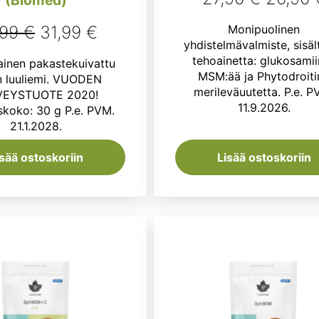
(Biomed)
hinta
Alkuperäinen
Nykyinen
Monipuolinen
,99
€
31,99
€
oli:
yhdistelmävalmiste, sisäl
hinta
hinta
tehoainetta: glukosamii
inen pakastekuivattu
27,90 
oli:
on:
MSM:ää ja Phytodroiti
n luuliemi. VUODEN
merileväuutetta. P.e. P
VEYSTUOTE 2020!
39,99 €.
31,99 €.
11.9.2026.
koko: 30 g P.e. PVM.
21.1.2028.
isää ostoskoriin
Lisää ostoskoriin