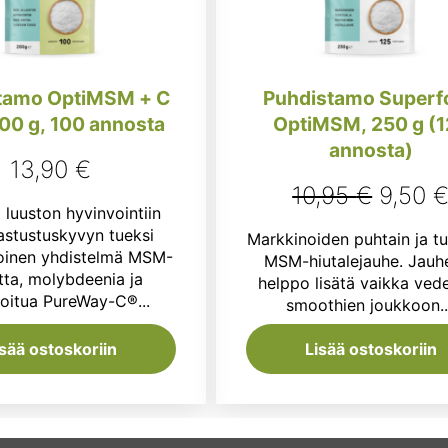
tamo OptiMSM + C
Puhdistamo Superf
200 g, 100 annosta
OptiMSM, 250 g (
annosta)
13,90
€
Alkup
10,95
€
9,50
 luuston hyvinvointiin
hinta
astustuskyvyn tueksi
Markkinoiden puhtain ja tu
oli:
oinen yhdistelmä MSM-
MSM-hiutalejauhe. Jauh
tta, molybdeenia ja
helppo lisätä vaikka vede
10,95 
oitua PureWay-C®...
smoothien joukkoon...
isää ostoskoriin
Lisää ostoskoriin