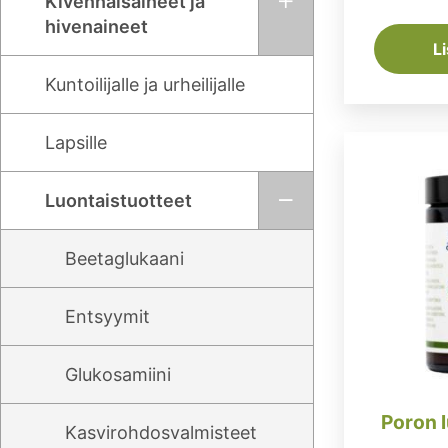
Kivennäisaineet ja
hivenaineet
L
Kuntoilijalle ja urheilijalle
Lapsille
Luontaistuotteet
Beetaglukaani
Entsyymit
Glukosamiini
Poron l
Kasvirohdosvalmisteet