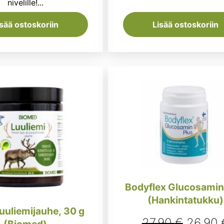
nivelille!...
isää ostoskoriin
Lisää ostoskoriin
Bodyflex Glucosamin
(Hankintatukku)
uuliemijauhe, 30 g
Alkupe
27,90
€
26,90