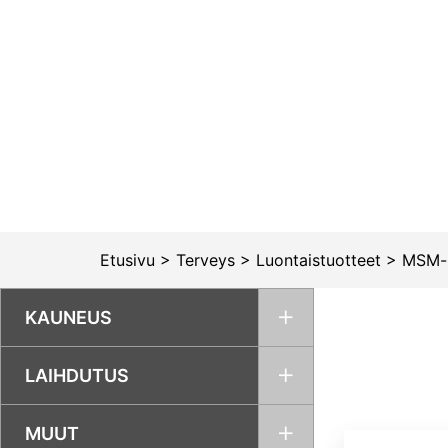
Siirry
sisältöön
Etusivu
>
Terveys
>
Luontaistuotteet
>
MSM-r
KAUNEUS
LAIHDUTUS
MUUT