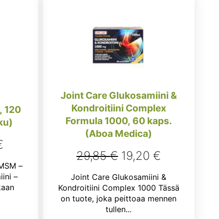
Joint Care Glukosamiini &
Kondroitiini Complex
, 120
Formula 1000, 60 kaps.
ku)
(Aboa Medica)
räinen
Nykyinen
€
Alkuperäinen
Nykyinen
29,85
€
19,20
€
hinta
 MSM –
hinta
hinta
on:
ini –
Joint Care Glukosamiini &
oli:
on:
kaan
Kondroitiini Complex 1000 Tässä
.
18,50 €.
on tuote, joka peittoaa mennen
29,85 €.
19,20 €.
tullen...