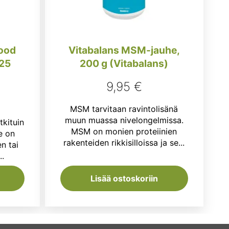
ood
Vitabalans MSM-jauhe,
125
200 g (Vitabalans)
9,95
€
eräinen
Nykyinen
€
MSM tarvitaan ravintolisänä
hinta
muun muassa nivelongelmissa.
tkituin
on:
MSM on monien proteiinien
e on
rakenteiden rikkisilloissa ja se...
n tai
€.
9,50 €.
.
Lisää ostoskoriin