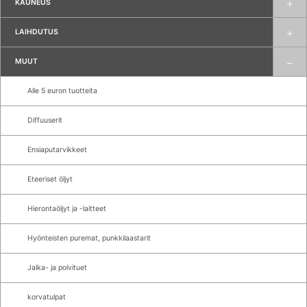
KAUNEUS
LAIHDUTUS
MUUT
Alle 5 euron tuotteita
Diffuuserit
Ensiaputarvikkeet
Eteeriset öljyt
Hierontaöljyt ja -laitteet
Hyönteisten puremat, punkkilaastarit
Jalka- ja polvituet
korvatulpat