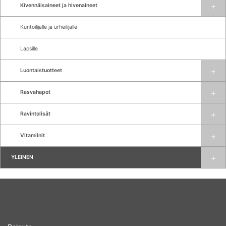
Kivennäisaineet ja hivenaineet
Kuntoilijalle ja urheilijalle
Lapsille
Luontaistuotteet
Rasvahapot
Ravintolisät
Vitamiinit
YLEINEN