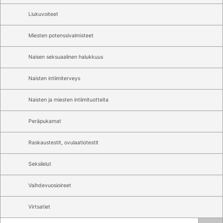
Liukuvoiteet
Miesten potenssivalmisteet
Naisen seksuaalinen halukkuus
Naisten intiimiterveys
Naisten ja miesten intiimituotteita
Peräpukamat
Raskaustestit, ovulaatiotestit
Seksilelut
Vaihdevuosioireet
Virtsatiet