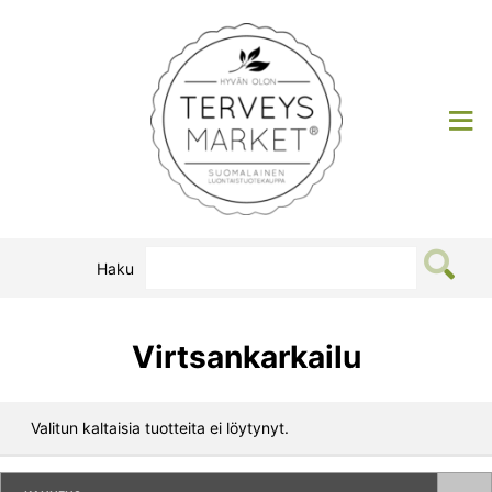
Siirry
sisältöön
Terveysmarket
Haku
Virtsankarkailu
Valitun kaltaisia tuotteita ei löytynyt.