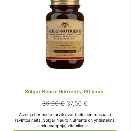
Solgar Neuro-Nutrients, 60 kaps.
Alkuperäinen
Nykyinen
39,90
€
37,50
€
hinta
hinta
Aivot ja hermosto tarvitsevat tuekseen runsaasti
oli:
on:
ravintoaineita. Solgar Neuro Nutrients on yhdistelmä
aminohappoja, vitamiineja...
39,90 €.
37,50 €.