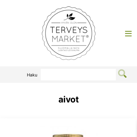
Siirry
sisältöön
Terveysmarket
Haku
aivot