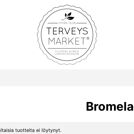
Terveysmarket
Bromelai
ltaisia tuotteita ei löytynyt.