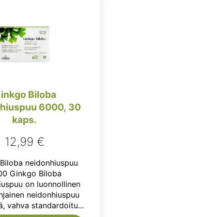
inkgo Biloba
hiuspuu 6000, 30
kaps.
12,99
€
Biloba neidonhiuspuu
0 Ginkgo Biloba
uspuu on luonnollinen
hjainen neidonhiuspuu
sä, vahva standardoitu...