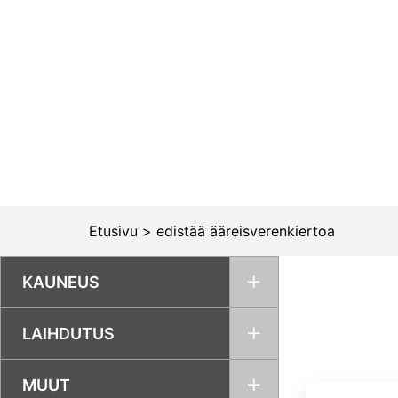
Siirry
sisältöön
Etusivu
>
edistää ääreisverenkiertoa
KAUNEUS
LAIHDUTUS
MUUT