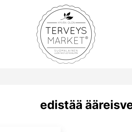
Terveysmarket
edistää ääreisv