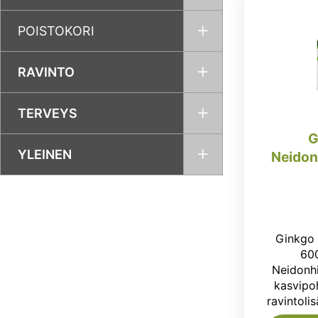
POISTOKORI
RAVINTO
TERVEYS
G
YLEINEN
Neidon
Ginkgo 
600
Neidonhi
kasvipo
ravintoli