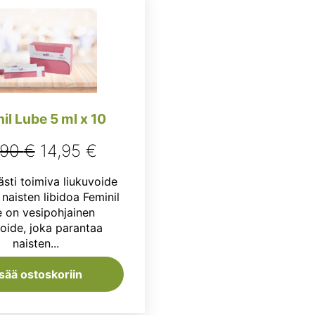
il Lube 5 ml x 10
Alkuperäinen
Nykyinen
,90
€
14,95
€
hinta
hinta
ästi toimiva liukuvoide
oli:
on:
naisten libidoa Feminil
 on vesipohjainen
24,90 €.
14,95 €.
voide, joka parantaa
naisten...
isää ostoskoriin