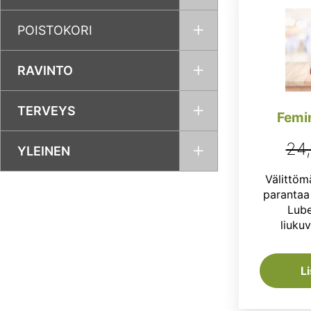
POISTOKORI
RAVINTO
TERVEYS
Femin
24
YLEINEN
Välittöm
parantaa 
Lube
liuku
L