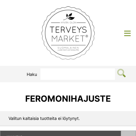
Siirry
sisältöön
Terveysmarket
Haku
FEROMONIHAJUSTE
Valitun kaltaisia tuotteita ei löytynyt.