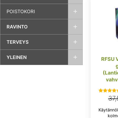
POISTOKORI
RAVINTO
TERVEYS
YLEINEN
RFSU V
(Lanti
vahv
37
Arvostel
tuotteesta
Käytännöl
5.00
/ 5
kolme