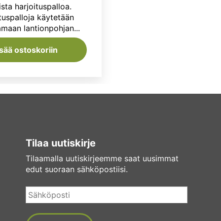
sta harjoituspalloa.
37,50 €.
32,90 €.
tuspalloja käytetään
amaan lantionpohjan...
isää ostoskoriin
Tilaa uutiskirje
Tilaamalla uutiskirjeemme saat uusimmat
edut suoraan sähköpostiisi.
Sähköposti