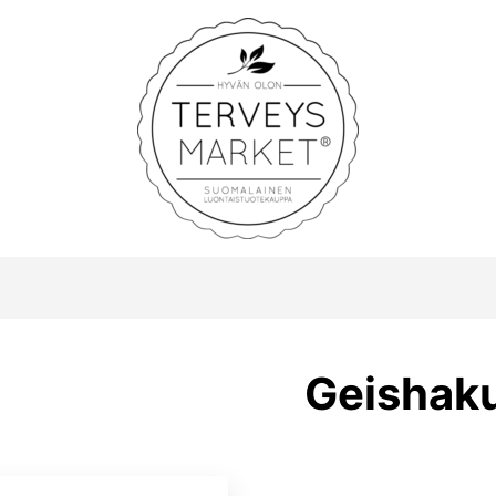
Terveysmarket
Geishak