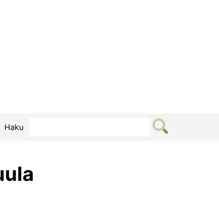
Haku
uula