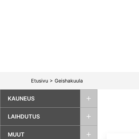
Siirry
sisältöön
Etusivu
>
Geishakuula
KAUNEUS
LAIHDUTUS
MUUT