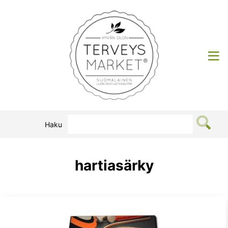
Siirry
sisältöön
Terveysmarket
Haku
hartiasärky