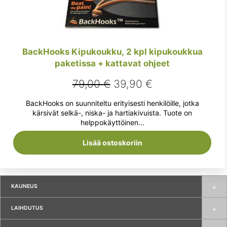
BackHooks Kipukoukku, 2 kpl kipukoukkua
paketissa + kattavat ohjeet
Alkuperäinen
Nykyinen
79,00
€
39,90
€
hinta
hinta
BackHooks on suunniteltu erityisesti henkilöille, jotka
oli:
on:
kärsivät selkä-, niska- ja hartiakivuista. Tuote on
helppokäyttöinen...
79,00 €.
39,90 €.
Lisää ostoskoriin
KAUNEUS
LAIHDUTUS