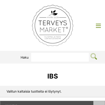
Siirry
sisältöön
Terveysmarket
Haku
IBS
Valitun kaltaisia tuotteita ei löytynyt.