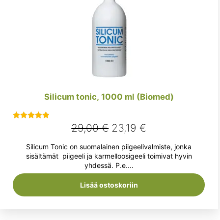
Silicum tonic, 1000 ml (Biomed)
Alkuperäinen
Nykyinen
29,00
€
23,19
€
Arvostelu
tuotteesta:
hinta
hinta
Silicum Tonic on suomalainen piigeelivalmiste, jonka
5.00
/ 5
oli:
on:
sisältämät piigeeli ja karmelloosigeeli toimivat hyvin
yhdessä. P.e....
29,00 €.
23,19 €.
Lisää ostoskoriin