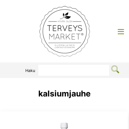
Siirry
sisältöön
Terveysmarket
Haku
kalsiumjauhe