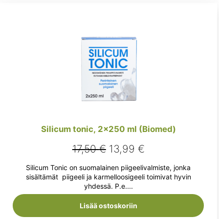
Silicum tonic, 2×250 ml (Biomed)
Alkuperäinen
Nykyinen
17,50
€
13,99
€
hinta
hinta
Silicum Tonic on suomalainen piigeelivalmiste, jonka
oli:
on:
sisältämät piigeeli ja karmelloosigeeli toimivat hyvin
yhdessä. P.e....
17,50 €.
13,99 €.
Lisää ostoskoriin