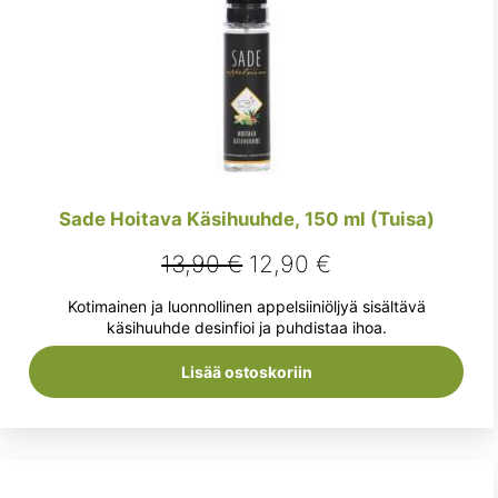
Sade Hoitava Käsihuuhde, 150 ml (Tuisa)
Alkuperäinen
Nykyinen
13,90
€
12,90
€
hinta
hinta
Kotimainen ja luonnollinen appelsii­niöljyä sisältävä
oli:
on:
käsihuuhde desinfioi ja puhdistaa ihoa.
13,90 €.
12,90 €.
Lisää ostoskoriin