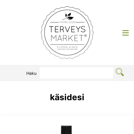
Siirry
sisältöön
Terveysmarket
Haku
käsidesi