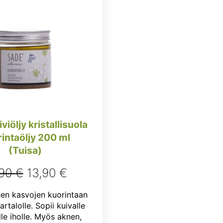
iviöljy kristallisuola
intaöljy 200 ml
(Tuisa)
Alkuperäinen
Nykyinen
,90
€
13,90
€
hinta
hinta
en kasvojen kuorintaan
oli:
on:
artalolle. Sopii kuivalle
lle iholle. Myös aknen,
15,90 €.
13,90 €.