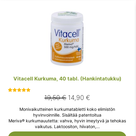
Vitacell Kurkuma, 40 tabl. (Hankintatukku)
Alkuperäinen
Nykyinen
19,50
€
14,90
€
Arvostelu
tuotteesta:
hinta
hinta
Monivaikutteinen kurkumatabletti koko elimistön
5.00
/ 5
oli:
on:
hyvinvoinnille. Sisältää patentoitua
Meriva® kurkumauutetta: vahva, hyvin imeytyvä ja tehokas
19,50 €.
14,90 €.
vaikutus. Laktoositon, hiivaton,...