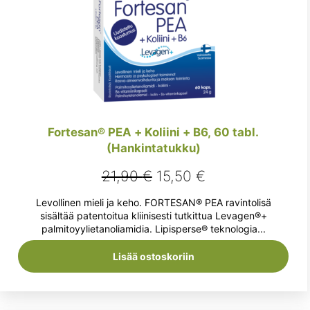
Fortesan® PEA + Koliini + B6, 60 tabl.
(Hankintatukku)
Alkuperäinen
Nykyinen
21,90
€
15,50
€
hinta
hinta
Levollinen mieli ja keho. FORTESAN® PEA ravintolisä
oli:
on:
sisältää patentoitua kliinisesti tutkittua Levagen®+
palmitoyylietanoliamidia. Lipisperse® teknologia...
21,90 €.
15,50 €.
Lisää ostoskoriin