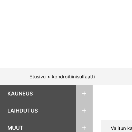
Siirry
sisältöön
Etusivu
>
kondroitiinisulfaatti
KAUNEUS
LAIHDUTUS
MUUT
Valitun ka