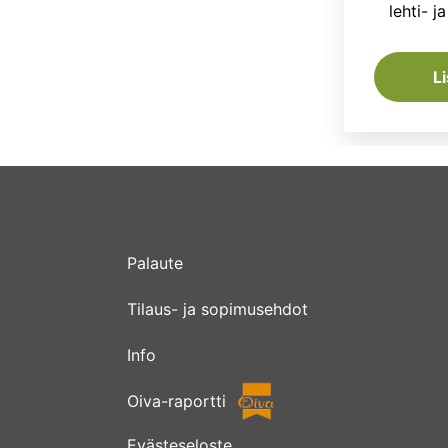
lehti- j
L
Palaute
Tilaus- ja sopimusehdot
Info
Oiva-raportti
Evästeseloste