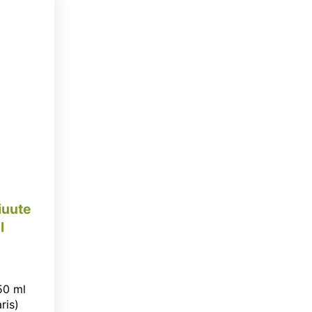
iuute
l
50 ml
ris)