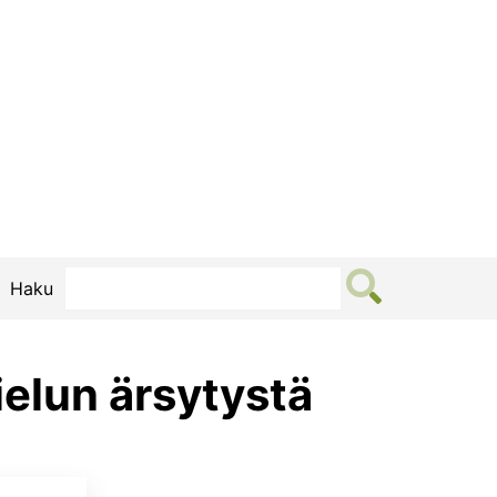
Haku
nielun ärsytystä