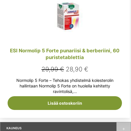
ESI Normolip 5 Forte punariisi & berberiini, 60
puristetablettia
Alkuperäinen
Nykyinen
29,99
€
28,90
€
hinta
hinta
Normolip 5 Forte – Tehokas yhdistelmä kolesterolin
oli:
on:
hallintaan Normolip 5 Forte on huolella kehitetty
ravintolisä,...
29,99 €.
28,90 €.
Lisää ostoskoriin
KAUNEUS