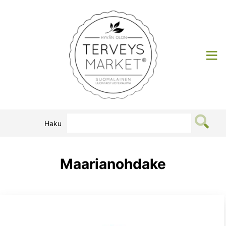
Siirry
sisältöön
Terveysmarket
Haku
Maarianohdake