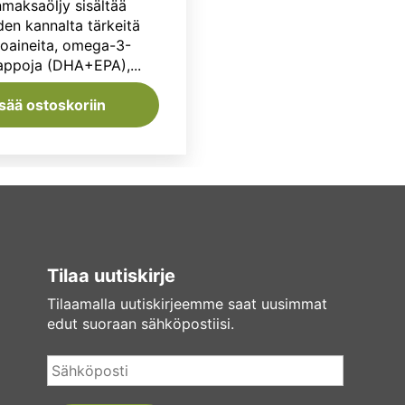
maksaöljy sisältää
den kannalta tärkeitä
toaineita, omega-3-
appoja (DHA+EPA),...
isää ostoskoriin
Tilaa uutiskirje
Tilaamalla uutiskirjeemme saat uusimmat
edut suoraan sähköpostiisi.
Sähköposti