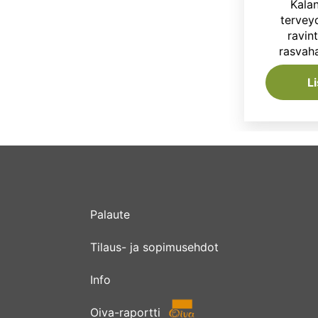
Kalan
tervey
ravin
rasvah
L
Palaute
Tilaus- ja sopimusehdot
Info
Oiva-raportti