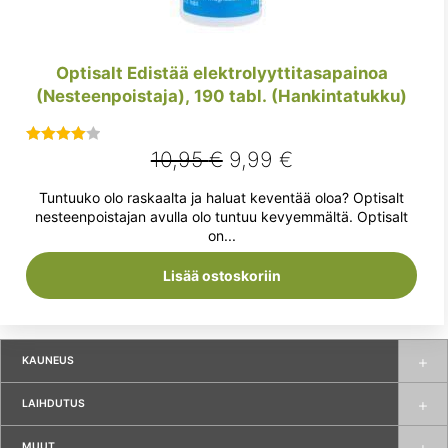
Optisalt Edistää elektrolyyttitasapainoa
(Nesteenpoistaja), 190 tabl. (Hankintatukku)
Alkuperäinen
Nykyinen
10,95
€
9,99
€
Arvostelu
tuotteesta:
hinta
hinta
Tuntuuko olo raskaalta ja haluat keventää oloa? Optisalt
4.00
/ 5
oli:
on:
nesteenpoistajan avulla olo tuntuu kevyemmältä. Optisalt
on...
10,95 €.
9,99 €.
Lisää ostoskoriin
KAUNEUS
LAIHDUTUS
MUUT