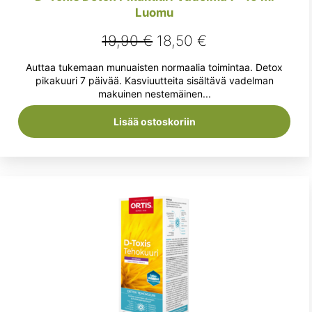
Luomu
Alkuperäinen
Nykyinen
19,90
€
18,50
€
hinta
hinta
Auttaa tukemaan munuaisten normaalia toimintaa. Detox
oli:
on:
pikakuuri 7 päivää. Kasviuutteita sisältävä vadelman
makuinen nestemäinen...
19,90 €.
18,50 €.
Lisää ostoskoriin