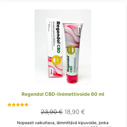
Regendol CBD-linimettivoide 60 ml
Alkuperäinen
Nykyinen
23,90
€
18,90
€
Arvostelu
tuotteesta:
hinta
hinta
Nopeasti vaikuttava, lämmittävä kipuvoide, jonka
5.00
/ 5