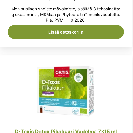
hinta
hinta
Monipuolinen yhdistelmävalmiste, sisältää 3 tehoainetta:
oli:
on:
glukosamiinia, MSM:ää ja Phytodroitin™ merileväuutetta.
P.e. PVM. 11.9.2026.
27,90 €.
26,90 €.
Lisää ostoskoriin
D-Toxis Detox Pikakuuri Vadelma 7×15 ml