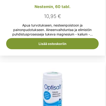
Nestemin, 60 tabl.
10,95
€
Apua turvotukseen, nesteenpoistoon ja
painonpudotukseen. Aineenvaihduntaa ja elimistön
puhdistusprosesseja tukeva magnesium - kalium -...
Lisää ostoskoriin