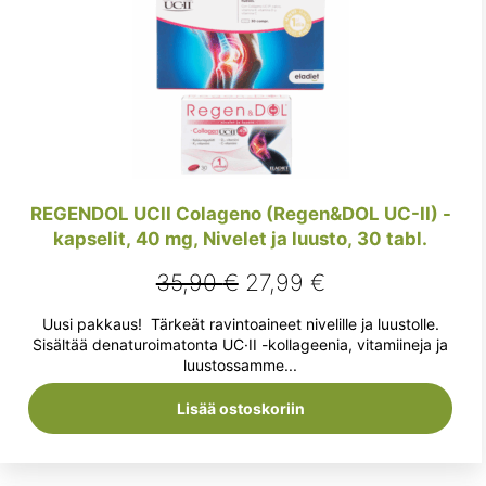
REGENDOL UCII Colageno (Regen&DOL UC-II) -
kapselit, 40 mg, Nivelet ja luusto, 30 tabl.
Alkuperäinen
Nykyinen
35,90
€
27,99
€
hinta
hinta
Uusi pakkaus! Tärkeät ravintoaineet nivelille ja luustolle.
oli:
on:
Sisältää denaturoimatonta UC·II -kollageenia, vitamiineja ja
luustossamme...
35,90 €.
27,99 €.
Lisää ostoskoriin