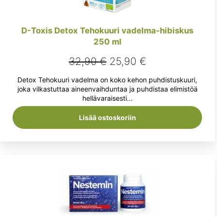
D-Toxis Detox Tehokuuri vadelma-hibiskus
250 ml
Alkuperäinen
Nykyinen
32,90
€
25,90
€
hinta
hinta
Detox Tehokuuri vadelma on koko kehon puhdistuskuuri,
oli:
on:
joka vilkastuttaa aineenvaihduntaa ja puhdistaa elimistöä
hellävaraisesti...
32,90 €.
25,90 €.
Lisää ostoskoriin