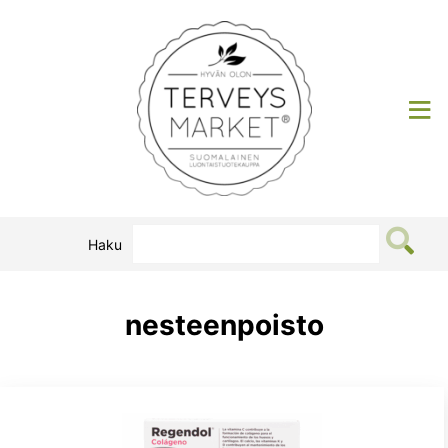
Siirry
sisältöön
Terveysmarket
Haku
nesteenpoisto