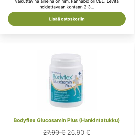
oli:
on:
vaikuttavina aineina on mm. kannabidioli CBD. Levitä
hoidettavaan kohtaan 2-3...
23,90 €.
18,90 €.
Lisää ostoskoriin
Bodyflex Glucosamin Plus (Hankintatukku)
Alkuperäinen
Nykyinen
27,90
€
26,90
€