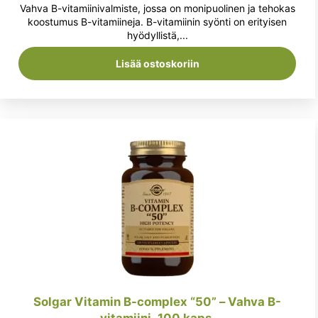
hinta
hinta
Vahva B-vitamiinivalmiste, jossa on monipuolinen ja tehokas
oli:
on:
koostumus B-vitamiineja. B-vitamiinin syönti on erityisen
hyödyllistä,...
35,90 €.
30,90 €.
Lisää ostoskoriin
Solgar Vitamin B-complex “50” – Vahva B-