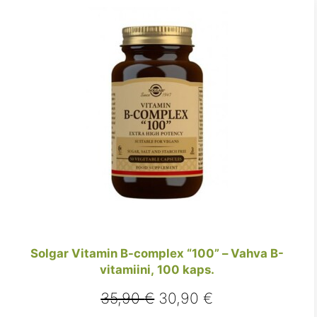
Solgar Vitamin B-complex “100” – Vahva B-
vitamiini, 100 kaps.
Alkuperäinen
Nykyinen
35,90
€
30,90
€