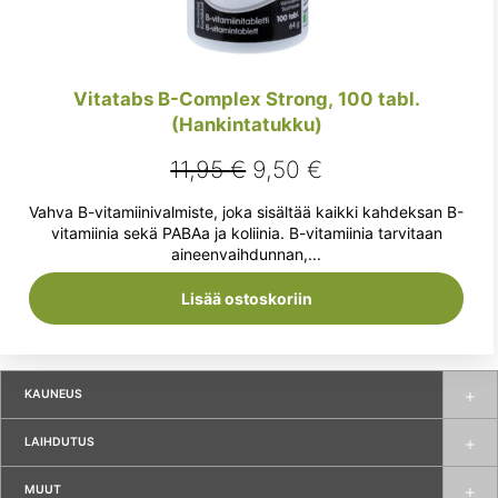
Vitatabs B-Complex Strong, 100 tabl.
(Hankintatukku)
Alkuperäinen
Nykyinen
11,95
€
9,50
€
hinta
hinta
Vahva B-vitamiinivalmiste, joka sisältää kaikki kahdeksan B-
oli:
on:
vitamiinia sekä PABAa ja koliinia. B-vitamiinia tarvitaan
aineenvaihdunnan,...
11,95 €.
9,50 €.
Lisää ostoskoriin
KAUNEUS
LAIHDUTUS
MUUT