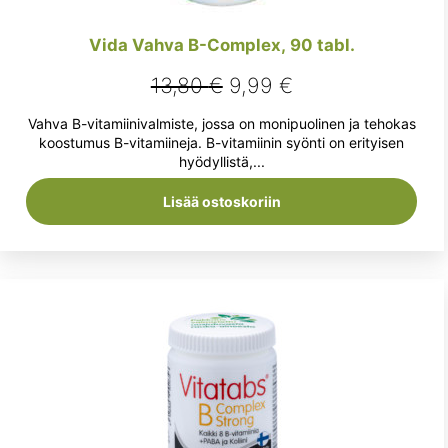
Vida Vahva B-Complex, 90 tabl.
Alkuperäinen
Nykyinen
13,80
€
9,99
€
hinta
hinta
Vahva B-vitamiinivalmiste, jossa on monipuolinen ja tehokas
oli:
on:
koostumus B-vitamiineja. B-vitamiinin syönti on erityisen
hyödyllistä,...
13,80 €.
9,99 €.
Lisää ostoskoriin