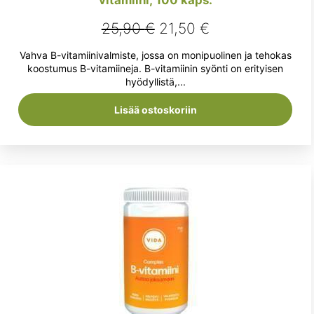
vitamiini, 100 kaps.
Alkuperäinen
Nykyinen
25,90
€
21,50
€
hinta
hinta
Vahva B-vitamiinivalmiste, jossa on monipuolinen ja tehokas
oli:
on:
koostumus B-vitamiineja. B-vitamiinin syönti on erityisen
hyödyllistä,...
25,90 €.
21,50 €.
Lisää ostoskoriin