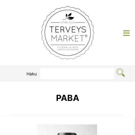
Siirry
sisältöön
Terveysmarket
Haku
PABA