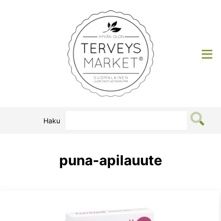
Siirry
sisältöön
Terveysmarket
Haku
puna-apilauute