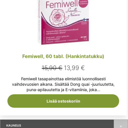
Femiwell, 60 tabl. (Hankintatukku)
Alkuperäinen
Nykyinen
15,90
€
13,99
€
hinta
hinta
Femiwell tasapainottaa elimistöä luonnollisesti
oli:
on:
vaihdevuosien aikana. Sisältää Dong quai -juuriuutetta,
puna-apilauutetta ja E-vitamiinia, joka...
15,90 €.
13,99 €.
Lisää ostoskoriin
KAUNEUS