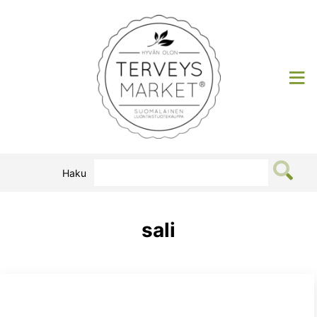
Siirry
sisältöön
Terveysmarket
Haku
sali