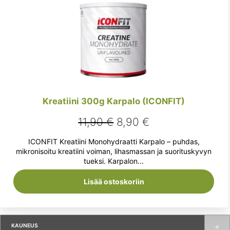
Kreatiini 300g Karpalo (ICONFIT)
Alkuperäinen
Nykyinen
11,90
€
8,90
€
hinta
hinta
ICONFIT Kreatiini Monohydraatti Karpalo – puhdas,
oli:
on:
mikronisoitu kreatiini voiman, lihasmassan ja suorituskyvyn
tueksi. Karpalon...
11,90 €.
8,90 €.
Lisää ostoskoriin
KAUNEUS