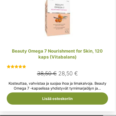
Beauty Omega 7 Nourishment for Skin, 120
kaps (Vitabalans)
Alkuperäinen
Nykyinen
38,50
€
28,50
€
Arvostelu
tuotteesta:
hinta
hinta
Kosteuttaa, vahvistaa ja suojaa ihoa ja limakalvoja. Beauty
5.00
/ 5
oli:
on:
Omega 7 -kapselissa yhdistyvät tyrnimarjaöljyn ja...
38,50 €.
28,50 €.
Lisää ostoskoriin