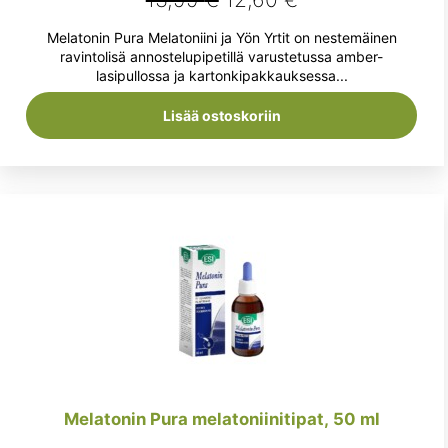
hinta
hinta
Melatonin Pura Melatoniini ja Yön Yrtit on nestemäinen
oli:
on:
ravintolisä annostelupipetillä varustetussa amber-
lasipullossa ja kartonkipakkauksessa...
13,99 €.
12,60 €.
Lisää ostoskoriin
Melatonin Pura melatoniinitipat, 50 ml