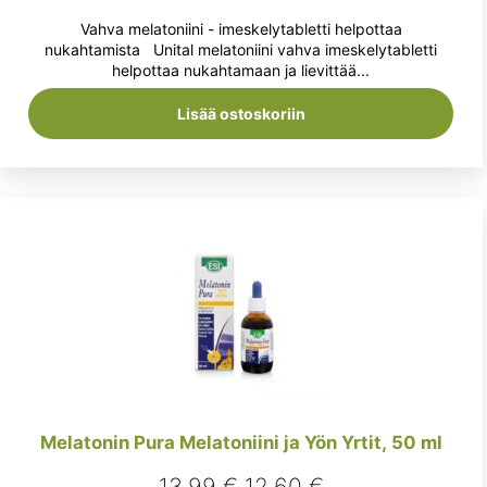
hinta
hinta
Vahva melatoniini - imeskelytabletti helpottaa
oli:
on:
nukahtamista Unital melatoniini vahva imeskelytabletti
helpottaa nukahtamaan ja lievittää...
9,90 €.
8,90 €.
Lisää ostoskoriin
Melatonin Pura Melatoniini ja Yön Yrtit, 50 ml
Alkuperäinen
Nykyinen
13,99
€
12,60
€