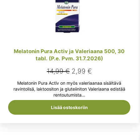
Melatonin Pura Activ ja Valeriaana 500, 30
tabl. (P.e. Pvm. 31.7.2026)
Alkuperäinen
Nykyinen
14,99
€
2,99
€
hinta
hinta
Melatonin Pura Activ on myös valeriaanaa sisältävä
oli:
on:
ravintolisä, laktoositon ja gluteiiniton Valeriaana edistää
rentoutumista...
14,99 €.
2,99 €.
Lisää ostoskoriin