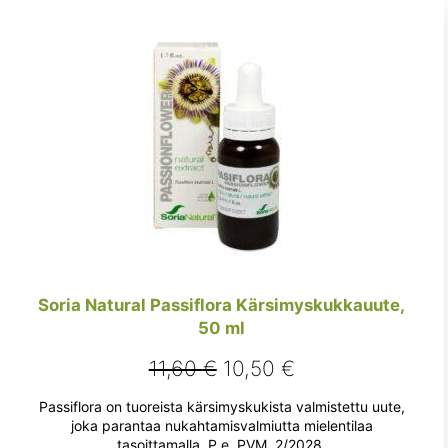
Soria Natural Passiflora Kärsimyskukkauute,
50 ml
Alkuperäinen
Nykyinen
11,60
€
10,50
€
hinta
hinta
Passiflora on tuoreista kärsimyskukista valmistettu uute,
oli:
on:
joka parantaa nukahtamisvalmiutta mielentilaa
tasoittamalla. P.e. PVM. 2/2028.