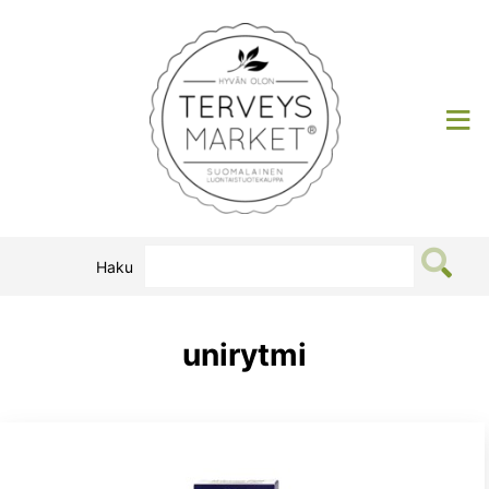
Siirry
sisältöön
Terveysmarket
Haku
unirytmi