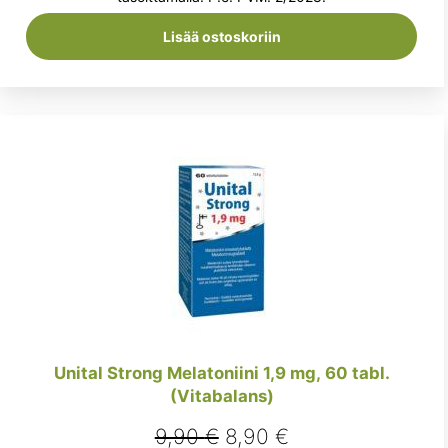
11,60 €.
10,50 €.
Lisää ostoskoriin
Unital Strong Melatoniini 1,9 mg, 60 tabl.
(Vitabalans)
Alkuperäinen
Nykyinen
9,90
€
8,90
€