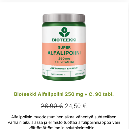
Bioteekki Alfalipoiini 250 mg + C, 90 tabl.
Alkuperäinen
Nykyinen
26,90
€
24,50
€
hinta
hinta
Alfalipoiinin muodostuminen alkaa vähentyä suhteellisen
oli:
on:
varhain aikuisiässä ja elimistö tuottaa alfalipoiinihappoa vain
välttämättömimpiin solutoimintoihin....