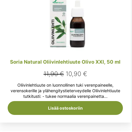
Soria Natural Oliivinlehtiuute Olivo XXI, 50 ml
Alkuperäinen
Nykyinen
11,90
€
10,90
€
hinta
hinta
Oliivinlehtiuute on luonnollinen tuki verenpaineelle,
oli:
on:
verensokerille ja ylähengitystieterveydelle Oliivinlehtiuute
tutkitusti: - tukee normaalia verenpainetta...
11,90 €.
10,90 €.
Lisää ostoskoriin