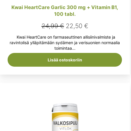
Kwai HeartCare Garlic 300 mg + Vitamin B1,
100 tabl.
Alkuperäinen
Nykyinen
24,99
€
22,50
€
hinta
hinta
Kwai HeartCare on farmaseuttinen allisiinivalmiste ja
oli:
on:
ravintolisä ylläpitämään sydämen ja verisuonien normaalia
toimintaa...
24,99 €.
22,50 €.
Lisää ostoskoriin