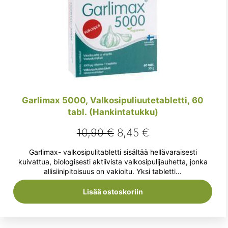
Garlimax 5000, Valkosipuliuutetabletti, 60
tabl. (Hankintatukku)
Alkuperäinen
Nykyinen
10,90
€
8,45
€
hinta
hinta
Garlimax- valkosipulitabletti sisältää hellävaraisesti
oli:
on:
kuivattua, biologisesti aktiivista valkosipulijauhetta, jonka
allisiinipitoisuus on vakioitu. Yksi tabletti...
10,90 €.
8,45 €.
Lisää ostoskoriin