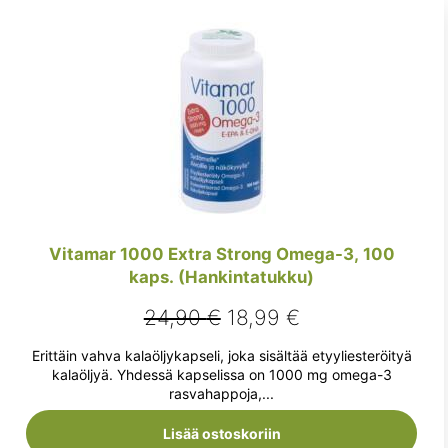
Vitamar 1000 Extra Strong Omega-3, 100
kaps. (Hankintatukku)
Alkuperäinen
Nykyinen
24,90
€
18,99
€
hinta
hinta
Erittäin vahva kalaöljykapseli, joka sisältää etyyliesteröityä
oli:
on:
kalaöljyä. Yhdessä kapselissa on 1000 mg omega-3
rasvahappoja,...
24,90 €.
18,99 €.
Lisää ostoskoriin