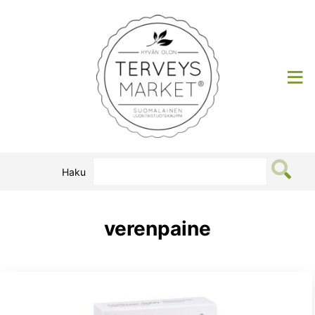
Siirry
sisältöön
Terveysmarket
Haku
verenpaine