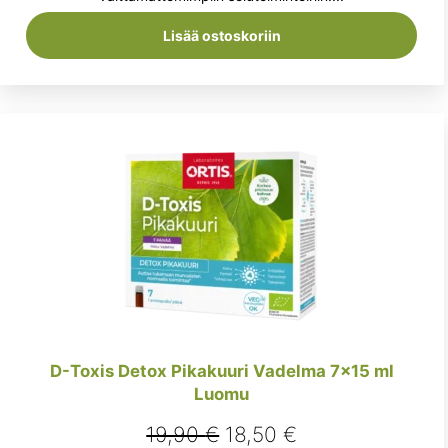
26,90 €.
24,50 €.
Lisää ostoskoriin
D-Toxis Detox Pikakuuri Vadelma 7×15 ml
Luomu
Alkuperäinen
Nykyinen
19,90
€
18,50
€