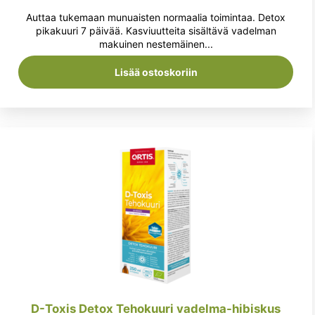
hinta
hinta
Auttaa tukemaan munuaisten normaalia toimintaa. Detox
oli:
on:
pikakuuri 7 päivää. Kasviuutteita sisältävä vadelman
makuinen nestemäinen...
19,90 €.
18,50 €.
Lisää ostoskoriin
D-Toxis Detox Tehokuuri vadelma-hibiskus