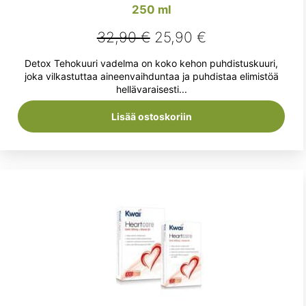
250 ml
Alkuperäinen
Nykyinen
32,90
€
25,90
€
hinta
hinta
Detox Tehokuuri vadelma on koko kehon puhdistuskuuri,
oli:
on:
joka vilkastuttaa aineenvaihduntaa ja puhdistaa elimistöä
hellävaraisesti...
32,90 €.
25,90 €.
Lisää ostoskoriin