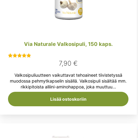
Via Naturale Valkosipuli, 150 kaps.
7,90
€
Arvostelu
tuotteesta:
Valkosipuliuutteen vaikuttavat tehoaineet tiivistetyssä
5.00
/ 5
muodossa pehmytkapselin sisällä. Valkosipuli sisältää mm.
rikkipitoista alliini-aminohappoa, joka muuttuu...
Lisää ostoskoriin