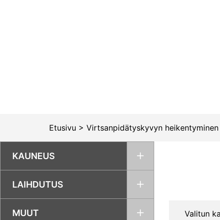
Siirry
sisältöön
Etusivu
>
Virtsanpidätyskyvyn heikentyminen
KAUNEUS
LAIHDUTUS
MUUT
Valitun ka