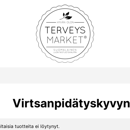
Terveysmarket
Virtsanpidätyskyvy
ltaisia tuotteita ei löytynyt.