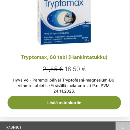
Tryptomax, 60 tabl (Hankintatukku)
Alkuperäinen
Nykyinen
21,85
€
16,50
€
hinta
hinta
Hyvä yö - Parempi päivä! Tryptofaani-magnesium-B6-
oli:
on:
vitamiinitabletit. (Ei sisällä melatoniinia) P.e. PVM.
24.11.2028.
21,85 €.
16,50 €.
Lisää ostoskoriin
KAUNEUS