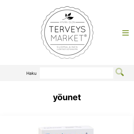
Siirry
sisältöön
Terveysmarket
Haku
yöunet