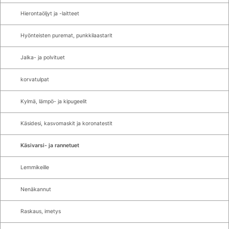
Hierontaöljyt ja -laitteet
Hyönteisten puremat, punkkilaastarit
Jalka- ja polvituet
korvatulpat
Kylmä, lämpö- ja kipugeelit
Käsidesi, kasvomaskit ja koronatestit
Käsivarsi- ja rannetuet
Lemmikeille
Nenäkannut
Raskaus, imetys