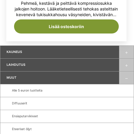
Pehmeä, kestävä ja peittävä kompressiosukka
jalkojen hoitoon. Lääketieteellisesti tehokas asteittain
kevenevä tukisukkahousu väsyneiden, kivistävän...
Lisää ostoskoriin
KAUNEUS
LAIHDUTUS
MUUT
Alle 5 euron tuotteita
Diffuuserit
Ensiaputarvikkeet
Eteeriset öljyt