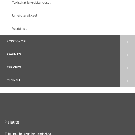
Tukisukat ja -sukkahousut
Urheilutarvikkeet
Valaisimet
POISTOKORI
RAVINTO
TERVEYS
YLEINEN
Palaute
Tilaus- ja sopimusehdot