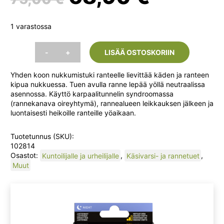
hinta
hinta
1 varastossa
oli:
on:
-
+
LISÄÄ OSTOSKORIIN
3M
Futuro
75,00 €.
68,90 
Yhden koon nukkumistuki ranteelle lievittää käden ja ranteen
Night
kipua nukkuessa. Tuen avulla ranne lepää yöllä neutraalissa
Rannetuki
asennossa. Käyttö karpaalitunnelin syndroomassa
1
(rannekanava oireyhtymä), rannealueen leikkauksen jälkeen ja
kpl
luontaisesti heikoille ranteille yöaikaan.
määrä
Tuotetunnus (SKU):
102814
Osastot:
Kuntoilijalle ja urheilijalle
,
Käsivarsi- ja rannetuet
,
Muut