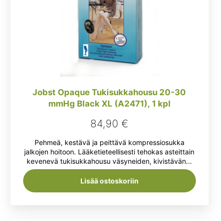
Jobst Opaque Tukisukkahousu 20-30
mmHg Black XL (A2471), 1 kpl
84,90
€
Pehmeä, kestävä ja peittävä kompressiosukka
jalkojen hoitoon. Lääketieteellisesti tehokas asteittain
kevenevä tukisukkahousu väsyneiden, kivistävän...
Lisää ostoskoriin