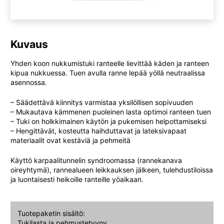
Kuvaus
Yhden koon nukkumistuki ranteelle lievittää käden ja ranteen
kipua nukkuessa. Tuen avulla ranne lepää yöllä neutraalissa
asennossa.
– Säädettävä kiinnitys varmistaa yksilöllisen sopivuuden
– Mukautava kämmenen puoleinen lasta optimoi ranteen tuen
– Tuki on holkkimainen käytön ja pukemisen helpottamiseksi
– Hengittävät, kosteutta haihduttavat ja lateksivapaat
materiaalit ovat kestäviä ja pehmeitä
Käyttö karpaalitunnelin syndroomassa (rannekanava
oireyhtymä), rannealueen leikkauksen jälkeen, tulehdustiloissa
ja luontaisesti heikoille ranteille yöaikaan.
Tuotepaketin sisältö:
Tukilasta ja pehmustetyyny.