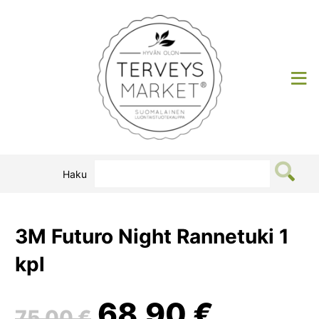
Siirry
sisältöön
Terveysmarket
Haku
3M Futuro Night Rannetuki 1
kpl
Alkuperäinen
Nykyin
68,90
€
75,00
€