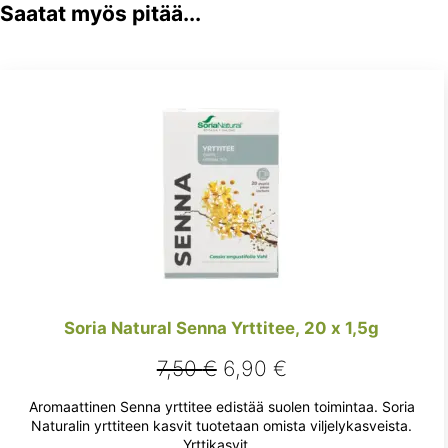
Saatat myös pitää...
Soria Natural Senna Yrttitee, 20 x 1,5g
Alkuperäinen
Nykyinen
7,50
€
6,90
€
hinta
hinta
Aromaattinen Senna yrttitee edistää suolen toimintaa. Soria
oli:
on:
Naturalin yrttiteen kasvit tuotetaan omista viljelykasveista.
Yrttikasvit...