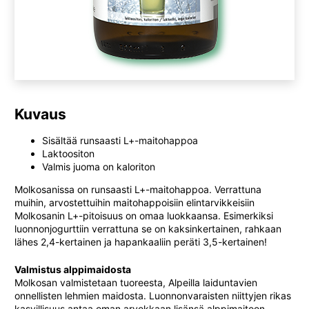
Kuvaus
Sisältää runsaasti L+-maitohappoa
Laktoositon
Valmis juoma on kaloriton
Molkosanissa on runsaasti L+-maitohappoa. Verrattuna
muihin, arvostettuihin maitohappoisiin elintarvikkeisiin
Molkosanin L+-pitoisuus on omaa luokkaansa. Esimerkiksi
luonnonjogurttiin verrattuna se on kaksinkertainen, rahkaan
lähes 2,4-kertainen ja hapankaaliin peräti 3,5-kertainen!
Valmistus alppimaidosta
Molkosan valmistetaan tuoreesta, Alpeilla laiduntavien
onnellisten lehmien maidosta. Luonnonvaraisten niittyjen rikas
kasvillisuus antaa oman arvokkaan lisänsä alppimaitoon.