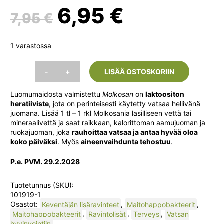
Alkuperäinen
Nykyinen
6,95
€
7,95
€
hinta
hinta
1 varastossa
oli:
on:
-
+
LISÄÄ OSTOSKORIIN
A.
Vogel
7,95 €.
6,95 €.
Luomumaidosta valmistettu
Molkosan,
Molkosan
on
laktoositon
heratiiviste
, jota on perinteisesti käytetty vatsaa hellivänä
Maitohappokäytetty
juomana. Lisää 1 tl – 1 rkl Molkosania lasilliseen vettä tai
heratiiviste
mineraalivettä ja saat raikkaan, kalorittoman aamujuoman ja
200
ruokajuoman, joka
ml
rauhoittaa vatsaa ja antaa hyvää oloa
koko päiväksi
määrä
. Myös
aineenvaihdunta tehostuu
.
P.e. PVM. 29.2.2028
Tuotetunnus (SKU):
101919-1
Osastot:
Keventäjän lisäravinteet
,
Maitohappobakteerit
,
Maitohappobakteerit
,
Ravintolisät
,
Terveys
,
Vatsan
hyvinvointiin