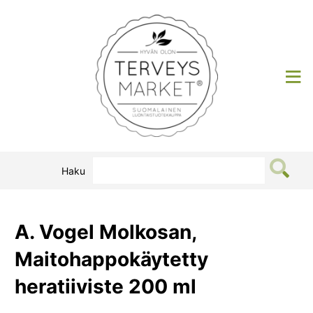
Siirry
sisältöön
Terveysmarket
Haku
A. Vogel Molkosan,
Maitohappokäytetty
heratiiviste 200 ml