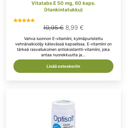
Vitatabs E 50 mg, 60 kaps.
(Hankintatukku)
Alkuperäinen
Nykyinen
10,95
€
8,99
€
Arvostelu
tuotteesta:
hinta
hinta
Vahva luonnon E-vitamiini, kylmäpuristettu
5.00
/ 5
oli:
on:
vehnänalkioöljy kätevässä kapselissa. E-vitamiini on
tärkeä rasvaliukoinen antioksidantti-vitamiini, joka
10,95 €.
8,99 €.
antaa nuorekkuutta ja...
Lisää ostoskoriin