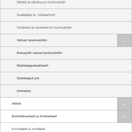
Silmien ja näkökyvyn hyvinvointiin
Suolapiiput ja -inhalaattorit
Sydämen ja verenkierron hyvinvointiin
Vatsan hyvinvointiin
Entsyymit vatsan hyvinvointiin
Maitohappobakteerit
Suolahapot ym.
Ummetus
Intiimi
Kivennäisaineet ja hivenaineet
Kuntoilijalle ja urheilijalle