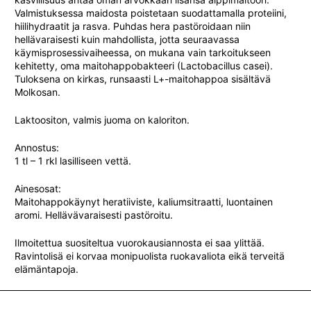
Valmistuksessa maidosta poistetaan suodattamalla proteiini,
hiilihydraatit ja rasva. Puhdas hera pastöroidaan niin
hellävaraisesti kuin mahdollista, jotta seuraavassa
käymisprosessivaiheessa, on mukana vain tarkoitukseen
kehitetty, oma maitohappobakteeri (Lactobacillus casei).
Tuloksena on kirkas, runsaasti L+-maitohappoa sisältävä
Molkosan.
Laktoositon, valmis juoma on kaloriton.
Annostus:
1 tl – 1 rkl lasilliseen vettä.
Ainesosat:
Maitohappokäynyt heratiiviste, kaliumsitraatti, luontainen
aromi. Hellävävaraisesti pastöroitu.
Ilmoitettua suositeltua vuorokausiannosta ei saa ylittää.
Ravintolisä ei korvaa monipuolista ruokavaliota eikä terveitä
elämäntapoja.