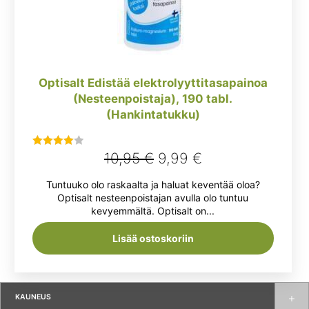
Optisalt Edistää elektrolyyttitasapainoa
(Nesteenpoistaja), 190 tabl.
(Hankintatukku)
Alkuperäinen
Nykyinen
10,95
€
9,99
€
Arvostelu
tuotteesta:
hinta
hinta
Tuntuuko olo raskaalta ja haluat keventää oloa?
4.00
/ 5
oli:
on:
Optisalt nesteenpoistajan avulla olo tuntuu
kevyemmältä. Optisalt on...
10,95 €.
9,99 €.
Lisää ostoskoriin
KAUNEUS