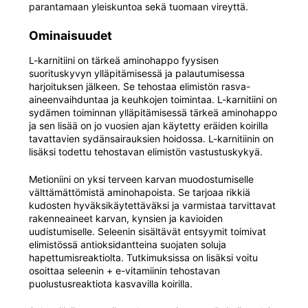
parantamaan yleiskuntoa sekä tuomaan vireyttä.
Ominaisuudet
L-karnitiini on tärkeä aminohappo fyysisen
suorituskyvyn ylläpitämisessä ja palautumisessa
harjoituksen jälkeen. Se tehostaa elimistön rasva-
aineenvaihduntaa ja keuhkojen toimintaa. L-karnitiini on
sydämen toiminnan ylläpitämisessä tärkeä aminohappo
ja sen lisää on jo vuosien ajan käytetty eräiden koirilla
tavattavien sydänsairauksien hoidossa. L-karnitiinin on
lisäksi todettu tehostavan elimistön vastustuskykyä.
Metioniini on yksi terveen karvan muodostumiselle
välttämättömistä aminohapoista. Se tarjoaa rikkiä
kudosten hyväksikäytettäväksi ja varmistaa tarvittavat
rakenneaineet karvan, kynsien ja kavioiden
uudistumiselle. Seleenin sisältävät entsyymit toimivat
elimistössä antioksidantteina suojaten soluja
hapettumisreaktiolta. Tutkimuksissa on lisäksi voitu
osoittaa seleenin + e-vitamiinin tehostavan
puolustusreaktiota kasvavilla koirilla.