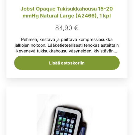
Jobst Opaque Tukisukkahousu 15-20
mmHg Natural Large (A2466), 1 kpl
84,90
€
Pehmeä, kestävä ja peittävä kompressiosukka
jalkojen hoitoon. Lääketieteellisesti tehokas asteittain
kevenevä tukisukkahousu väsyneiden, kivistävän...
Lisää ostoskoriin