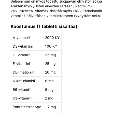
Seleenilisän on myös todettu suojaavan elimistön soluja
eräiden myrkyllisten aineiden (arseeni, kadmium)
vaikutukselta. Vitamax sisältää myös kaikki tärkeimmät
vitamiinit päivittäisen vitamiinitarpeen tyydyttämiseksi.
Koostumus (1 tabletti sisältää)
A-vitamiini
2000 KY
D3-vitamiini
100 KY
C- vitamiini
35 mg
E-vitamiini
25 mg
DL- metioniini
20 mg
Nikotiiniamidi
6 mg
B6-vitamiini
5 mg
K3-vitamiini
2 mg
Pantoteenihappo
1,7 mg