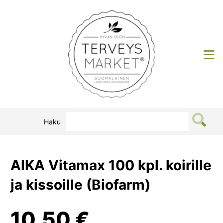
Siirry
sisältöön
Terveysmarket
Haku
AIKA Vitamax 100 kpl. koirille
ja kissoille (Biofarm)
10,50
€