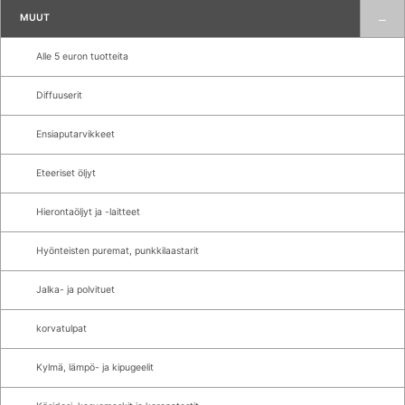
MUUT
Alle 5 euron tuotteita
Diffuuserit
Ensiaputarvikkeet
Eteeriset öljyt
Hierontaöljyt ja -laitteet
Hyönteisten puremat, punkkilaastarit
Jalka- ja polvituet
korvatulpat
Kylmä, lämpö- ja kipugeelit