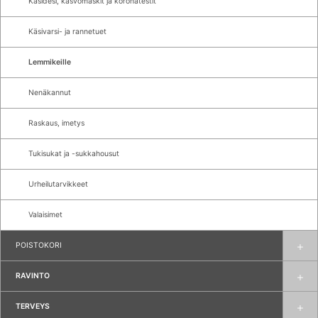
Käsidesi, kasvomaskit ja koronatestit
Käsivarsi- ja rannetuet
Lemmikeille
Nenäkannut
Raskaus, imetys
Tukisukat ja -sukkahousut
Urheilutarvikkeet
Valaisimet
POISTOKORI
RAVINTO
TERVEYS