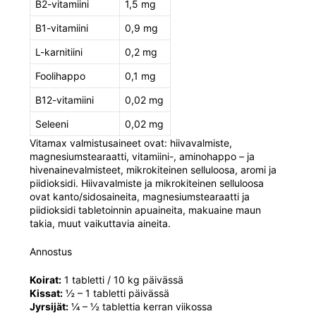
B2-vitamiini
1,5 mg
B1-vitamiini
0,9 mg
L-karnitiini
0,2 mg
Foolihappo
0,1 mg
B12-vitamiini
0,02 mg
Seleeni
0,02 mg
Vitamax valmistusaineet ovat: hiivavalmiste,
magnesiumstearaatti, vitamiini-, aminohappo – ja
hivenainevalmisteet, mikrokiteinen selluloosa, aromi ja
piidioksidi. Hiivavalmiste ja mikrokiteinen selluloosa
ovat kanto/sidosaineita, magnesiumstearaatti ja
piidioksidi tabletoinnin apuaineita, makuaine maun
takia, muut vaikuttavia aineita.
Annostus
Koirat:
1 tabletti / 10 kg päivässä
Kissat:
½ – 1 tabletti päivässä
Jyrsijät:
¼ – ½ tablettia kerran viikossa