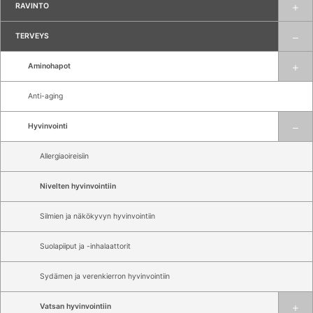
RAVINTO
TERVEYS
Aminohapot
Anti-aging
Hyvinvointi
Allergiaoireisiin
Nivelten hyvinvointiin
Silmien ja näkökyvyn hyvinvointiin
Suolapiiput ja -inhalaattorit
Sydämen ja verenkierron hyvinvointiin
Vatsan hyvinvointiin