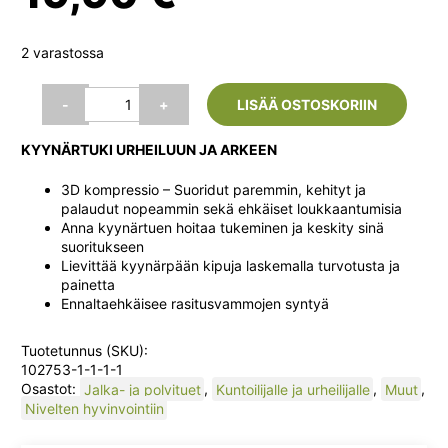
2 varastossa
Aolikes
-
+
LISÄÄ OSTOSKORIIN
kyynärtuki,
Harmaa,
KYYNÄRTUKI URHEILUUN JA ARKEEN
koko:
XL
3D kompressio – Suoridut paremmin, kehityt ja
määrä
palaudut nopeammin sekä ehkäiset loukkaantumisia
Anna kyynärtuen hoitaa tukeminen ja keskity sinä
suoritukseen
Lievittää kyynärpään kipuja laskemalla turvotusta ja
painetta
Ennaltaehkäisee rasitusvammojen syntyä
Tuotetunnus (SKU):
102753-1-1-1-1
Osastot:
Jalka- ja polvituet
,
Kuntoilijalle ja urheilijalle
,
Muut
,
Nivelten hyvinvointiin