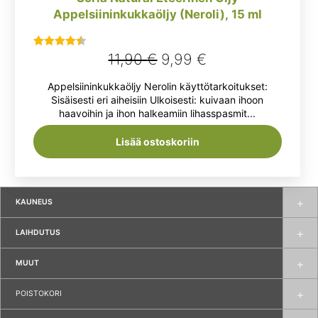
Appelsiininkukkaöljy (Neroli), 15 ml
Alkuperäinen
Nykyinen
11,90
€
9,99
€
Arvostelu
tuotteesta:
hinta
hinta
Appelsiininkukkaöljy Nerolin käyttötarkoitukset:
4.50
/ 5
oli:
on:
Sisäisesti eri aiheisiin Ulkoisesti: kuivaan ihoon
haavoihin ja ihon halkeamiin lihasspasmit...
11,90 €.
9,99 €.
Lisää ostoskoriin
KAUNEUS
LAIHDUTUS
MUUT
POISTOKORI