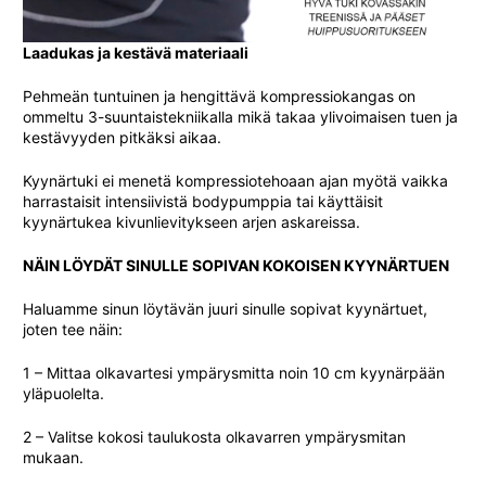
Laadukas ja kestävä materiaali
Pehmeän tuntuinen ja hengittävä kompressiokangas on
ommeltu 3-suuntaistekniikalla mikä takaa ylivoimaisen tuen ja
kestävyyden pitkäksi aikaa.
Kyynärtuki ei menetä kompressiotehoaan ajan myötä vaikka
harrastaisit intensiivistä bodypumppia tai käyttäisit
kyynärtukea kivunlievitykseen arjen askareissa.
NÄIN LÖYDÄT SINULLE SOPIVAN KOKOISEN KYYNÄRTUEN
Haluamme sinun löytävän juuri sinulle sopivat kyynärtuet,
joten tee näin:
1 – Mittaa olkavartesi ympärysmitta noin 10 cm kyynärpään
yläpuolelta.
2 – Valitse kokosi taulukosta olkavarren ympärysmitan
mukaan.