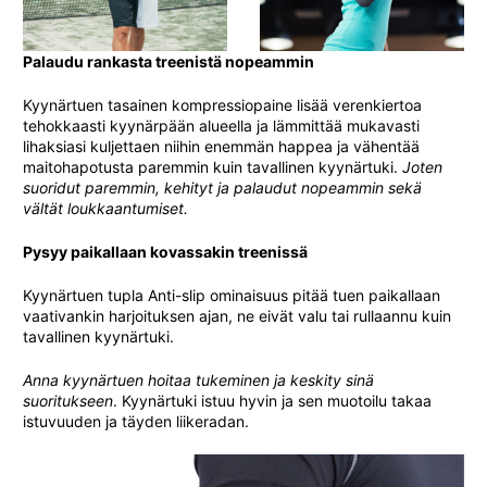
Palaudu rankasta treenistä nopeammin
Kyynärtuen tasainen kompressiopaine lisää verenkiertoa
tehokkaasti kyynärpään alueella ja lämmittää mukavasti
lihaksiasi kuljettaen niihin enemmän happea ja vähentää
maitohapotusta paremmin kuin tavallinen kyynärtuki.
Joten
suoridut paremmin, kehityt ja palaudut nopeammin sekä
vältät loukkaantumiset.
Pysyy paikallaan kovassakin treenissä
Kyynärtuen tupla Anti-slip ominaisuus pitää tuen paikallaan
vaativankin harjoituksen ajan, ne eivät valu tai rullaannu kuin
tavallinen kyynärtuki.
Anna kyynärtuen hoitaa tukeminen ja keskity sinä
suoritukseen
. Kyynärtuki istuu hyvin ja sen muotoilu takaa
istuvuuden ja täyden liikeradan.