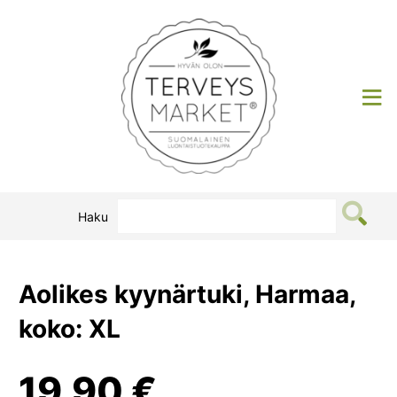
Siirry
sisältöön
Terveysmarket
Haku
Aolikes kyynärtuki, Harmaa,
koko: XL
19,90
€