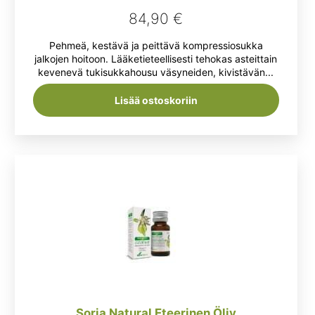
84,90
€
Pehmeä, kestävä ja peittävä kompressiosukka
jalkojen hoitoon. Lääketieteellisesti tehokas asteittain
kevenevä tukisukkahousu väsyneiden, kivistävän...
Lisää ostoskoriin
Soria Natural Eteerinen Öljy