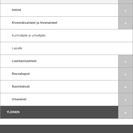
Intiimi
Kivennäisaineet ja hivenaineet
Kuntoilijalle ja urheilijalle
Lapsille
Luontaistuotteet
Rasvahapot
Ravintolisät
Vitamiinit
YLEINEN