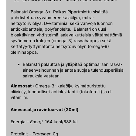
Balanstri Omega-3+ Raikas Pipartminttu sisältää
puhdistettua syvänmeren kalaöljyä, extra-
neitsytoliiviöljyä, D-vitamiinia, sekä vahvoja luonnon
antioksidantteja, polyfenoleita. Balanstri on uusi
bioaktiivinen yhdistelmä laajavaikutteisia välttämättömiä
syvänmeren kalojen (omega-3) rasvahappoja sekä
kertatyydyttymätöntä neitsytoliiviöljyn (omega-9)
oleiinihappoa.
Balanstri palauttaa ja ylläpitää optimaalisen rasva-
aineenvaihdunnan ja antaa suojaa tulehdusperäisiä
sairauksia vastaan.
Ainesosat
: Omega-3- kalaöljy, kylmäpuristettu
oliiviöljy, luonnolliset antioksidantit (tokoferolit) ja d-
vitamiini.
Ainesosat ja ravintoarvot
(20ml)
Energia –
Energi
164 kcal/688 kJ
Proteiinit –
Proteiner
0g