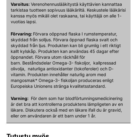
Varoitus:
Verenohennuslääkitystä käyttävien kannattaa
tarkistaa tuotteen sopivuus lääkäriltä. Keskustele lääkärisi
kanssa myös mikäli olet raskaana, tai käyttäjä on alle 1-
vuotias lapsi.
Förvaring:
Förvara oöppnad flaska I rumstemperatur,
skyddad från solljus. Förvara öppnad flaska svalt och
skyddad från ljus. Produkten kan bli grumlig i ett riktigt
kallt kylskåp. Produkten kan användas 45 dagar efter
öppnandet. Förvara utom räckhåll för
barn. Beståndsdelar Omega-3- fiskoljor, kallpressad
olivolja, naturliga antioxidanter (tokoferoler) och D-
vitamin. Produkten innehåller naturlig arom med
mangosmak* Omega-3- fiskoljan produceras enligt
Europeiska Unionens stränga kvalitetsstandard.
Varning:
För dem som har blodförtunningsmedicinering
är det bra att kontrollerna produktens lämpligeten av en
läkare. Diskutera också med en läkare ifall du är gravid,
eller om användaren är ett barn under 1 år.
Tutustu myös