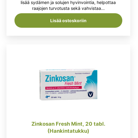
oli:
on:
lisää sydämen ja solujen hyvinvointia, helpottaa
raajojen turvotusta sekä vahvistaa...
25,90 €.
17,95 €.
Lisää ostoskoriin
Zinkosan Fresh Mint, 20 tabl.
(Hankintatukku)