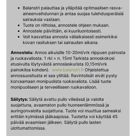
Balanstri palauttaa ja ylläpitää optimaalisen rasva-
aineenvaihdunnan ja antaa suojaa tulehdusperäisiä
sairauksia vastaan.
Tuote on riittoisa, annostele ohjeen mukaan.
Annostele päivittäin, ei kuuriluontoisesti.
Voit kasvattaa annosta väliaikaisesti esimerkiksi
kovan rasituksen tai sairauden aikana.
Annostelu:
Annos aikuisille 10-20ml/vrk riippuen painosta
ja ruokavaliosta. 1 rkl = n. 15ml Tarkista annoskokosi
etusivulta löytyvästä annoslaskurista (0,15ml/vrk
painokiloa kohden).
www.balanstri.fi
Ohjeistettua
annossuositusta ei saa ylittää. Ravintolisät eivät pysty
korvaamaan monipuolista ruokavaliota. Lisää tuote
monipuoliseen ja terveelliseen ruokavalioon.
Säilytys:
Säilytä avattu pullo viileässä ja valolta
suojattuna, avaamaton pullo huoneenlämmössä ja
auringonvalolta suojattuna. Tuote voi muuttua sameaksi
erittäin kylmässä jääkaapissa. Tuotetta voi käyttää 45
päivää avaamisen jälkeen. Säilytä pullo lasten
ulottumattomissa.