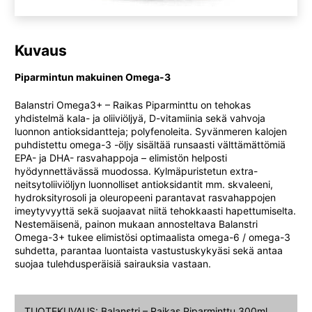
Kuvaus
Piparmintun makuinen Omega-3
Balanstri Omega3+ – Raikas Piparminttu on tehokas
yhdistelmä kala- ja oliiviöljyä, D-vitamiinia sekä vahvoja
luonnon antioksidantteja; polyfenoleita. Syvänmeren kalojen
puhdistettu omega-3 -öljy sisältää runsaasti välttämättömiä
EPA- ja DHA- rasvahappoja – elimistön helposti
hyödynnettävässä muodossa. Kylmäpuristetun extra-
neitsytoliiviöljyn luonnolliset antioksidantit mm. skvaleeni,
hydroksityrosoli ja oleuropeeni parantavat rasvahappojen
imeytyvyyttä sekä suojaavat niitä tehokkaasti hapettumiselta.
Nestemäisenä, painon mukaan annosteltava Balanstri
Omega-3+ tukee elimistösi optimaalista omega-6 / omega-3
suhdetta, parantaa luontaista vastustuskykyäsi sekä antaa
suojaa tulehdusperäisiä sairauksia vastaan.
TUOTEKUVAUS: Balanstri – Raikas Piparminttu 300ml