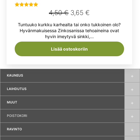
Alkuperäinen
Nykyinen
4,50
€
3,65
€
Arvostelu
tuotteesta:
hinta
hinta
Tuntuuko kurkku karhealta tai onko tukkoinen olo?
5.00
/ 5
oli:
on:
Hyvänmakuisessa Zinkosanissa tehoaineina ovat
hyvin imeytyvä sinkki,...
4,50 €.
3,65 €.
Lisää ostoskoriin
KAUNEUS
LAIHDUTUS
MUUT
POISTOKORI
RAVINTO