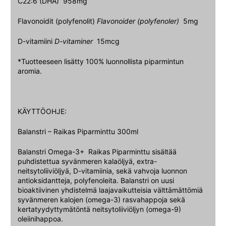
C22:6 (DHA) 958mg
Flavonoidit (polyfenolit)
Flavonoider (polyfenoler)
5mg
D-vitamiini
D-vitaminer
15mcg
*Tuotteeseen lisätty 100% luonnollista piparmintun
aromia.
KÄYTTÖOHJE:
Balanstri – Raikas Piparminttu 300ml
Balanstri Omega-3+ Raikas Piparminttu sisältää
puhdistettua syvänmeren kalaöljyä, extra-
neitsytoliiviöljyä, D-vitamiinia, sekä vahvoja luonnon
antioksidantteja, polyfenoleita. Balanstri on uusi
bioaktiivinen yhdistelmä laajavaikutteisia välttämättömiä
syvänmeren kalojen (omega-3) rasvahappoja sekä
kertatyydyttymätöntä neitsytoliiviöljyn (omega-9)
oleiinihappoa.