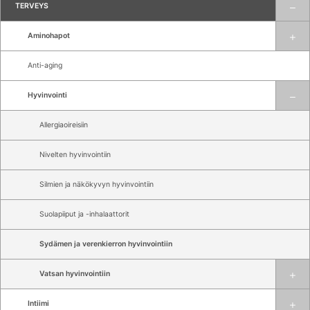
TERVEYS
Aminohapot
Anti-aging
Hyvinvointi
Allergiaoireisiin
Nivelten hyvinvointiin
Silmien ja näkökyvyn hyvinvointiin
Suolapiiput ja -inhalaattorit
Sydämen ja verenkierron hyvinvointiin
Vatsan hyvinvointiin
Intiimi