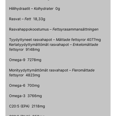
Hiilihydraatit –
Kolhydrater
0g
Rasvat –
Fett
18,33g
Rasvahappokoostumus –
Fettsyrasammansättningen
Tyydyttyneet rasvahapot –
Mättade fettsyror
4077mg
Kertatyydyttymättömät rasvahapot –
Enkelomättade
fettsyror
9148mg
Omega-9 7278mg
Monityydyttymättömät rasvahapot –
Fleromättade
fettsyror
4823mg
Omega-6 700mg
Omega-3 3766mg
C20:5 (EPA) 2118mg