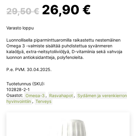
Alkuperäinen
Nykyin
26,90
€
29,50
€
hinta
hinta
Varasto loppu
oli:
on:
Luonnollisella piparminttuaromilla raikastettu nestemäinen
Omega 3 -valmiste sisältää puhdistettua syvänmeren
kalaöljyä, extra-neitsytoliiviöljyä, D-vitamiinia sekä vahvoja
29,50 €.
26,90 
luonnon antioksidantteja, polyfenoleita.
P.e. PVM. 30.04.2025.
Tuotetunnus (SKU):
102828-2-1
Osastot:
Omega-3
,
Rasvahapot
,
Sydämen ja verenkierron
hyvinvointiin
,
Terveys