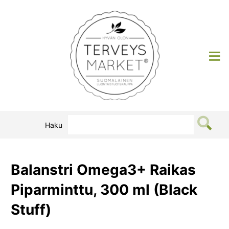
Siirry
sisältöön
Terveysmarket
Haku
Balanstri Omega3+ Raikas
Piparminttu, 300 ml (Black
Stuff)