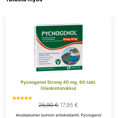
Pycnogenol Strong 40 mg, 60 tabl.
(Hankintatukku)
Alkuperäinen
Nykyinen
25,90
€
17,95
€
Arvostelu
tuotteesta:
hinta
hinta
Ainutlaatuinen luonnon antioksidantti. Pycnogenol
5.00
/ 5