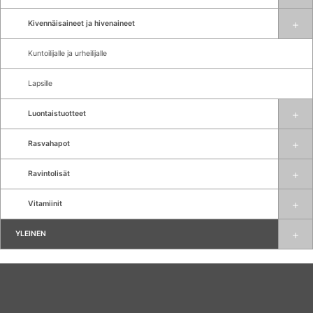
Kivennäisaineet ja hivenaineet
Kuntoilijalle ja urheilijalle
Lapsille
Luontaistuotteet
Rasvahapot
Ravintolisät
Vitamiinit
YLEINEN