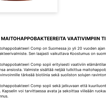
 MAITOHAPPO­BAKTEEREITA VAATIVIMPIIN TI
tohappobakteeri Comp on Suomessa jo yli 20 vuoden ajan 
teerivalmiste. Sen laajasti vaikuttava Koostumus on suoma
tohappobakteeri Comp sopii erityisesti vaativiin elämäntila
a ansiosta. Valmiste sisältää neljää tutkittua maitohappob
invoinnille tärkeää biotiinia sekä suoliston solujen ravinto
tohappobakteeri Comp sopii sekä jatkuvaan että kuuriluont
. Kapselin voi tarvittaessa avata ja sekoittaa viileään ruok
nnus.