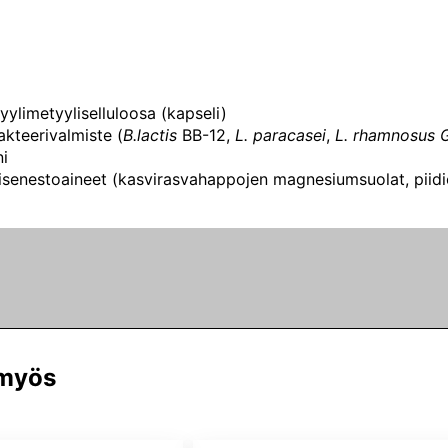
ylimetyyliselluloosa (kapseli)
kteerivalmiste (
B.lactis
BB-12,
L. paracasei
,
L. rhamnosus
G
ni
enestoaineet (kasvirasvahappojen magnesiumsuolat, piidi
 myös