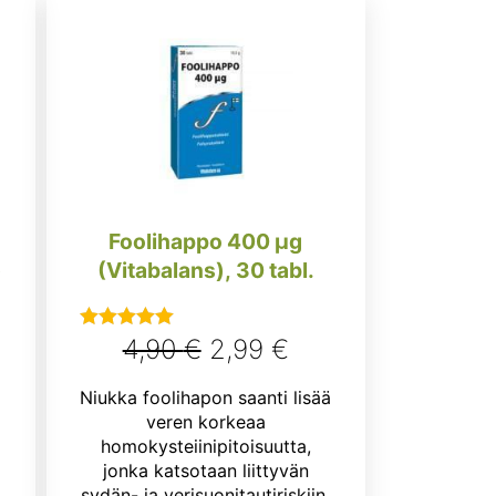
Foolihappo 400 µg
)
(Vitabalans), 30 tabl.
nen
kyinen
Alkuperäinen
Nykyinen
4,90
€
2,99
€
Arvostelu
tuotteesta:
nta
hinta
hinta
Niukka foolihapon saanti lisää
5.00
/ 5
:
oli:
on:
veren korkeaa
homokysteiinipitoisuutta,
,90 €.
4,90 €.
2,99 €.
jonka katsotaan liittyvän
sydän- ja verisuonitautiriskiin.