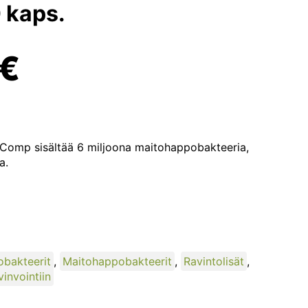
0 kaps.
€
i Comp sisältää 6 miljoona maitohappobakteeria,
a.
bakteerit
,
Maitohappobakteerit
,
Ravintolisät
,
invointiin