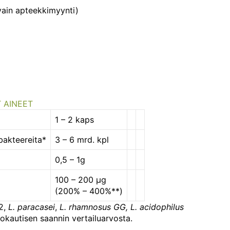
vain apteekkimyynti)
 AINEET
1 – 2 kaps
akteereita*
3 – 6 mrd. kpl
0,5 – 1g
100 – 200 µg
(200% – 400%**)
2,
L. paracasei
,
L. rhamnosus
GG, L. acidophilus
okautisen saannin vertailuarvosta.