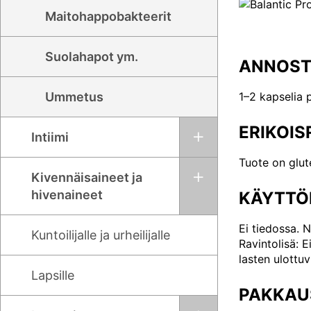
Maitohappobakteerit
Suolahapot ym.
ANNOST
1–2 kapselia 
Ummetus
ERIKOI
Intiimi
Tuote on glut
Kivennäisaineet ja
hivenaineet
KÄYTTÖ
Ei tiedossa. N
Kuntoilijalle ja urheilijalle
Ravintolisä: E
lasten ulottuvi
Lapsille
PAKKAU