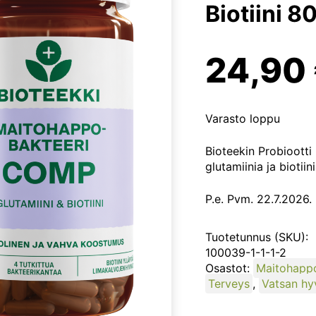
Biotiini 8
24,90
Varasto loppu
Bioteekin Probioott
glutamiinia ja biotiini
P.e. Pvm. 22.7.2026.
Tuotetunnus (SKU):
100039-1-1-1-2
Osastot:
Maitohappo
Terveys
,
Vatsan hyv