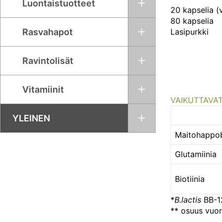
Luontaistuotteet
20 kapselia (
80 kapselia
Lasipurkki
Rasvahapot
Ravintolisät
Vitamiinit
VAIKUTTAVAT
YLEINEN
Maitohappob
Glutamiinia
Biotiinia
*
B.lactis
BB-1
** osuus vuor