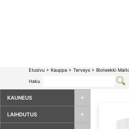
Siirry
sisältöön
Etusivu
>
Kauppa
>
Terveys
>
Bioteekki Mait
Haku
KAUNEUS
LAIHDUTUS