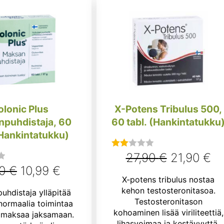
olonic Plus
X-Potens Tribulus 500,
puhdistaja, 60
60 tabl. (Hankintatukku
(Hankintatukku)
Alkuperäi
Ny
27,90
€
21,90
€
Arvostelu
Alkuperäinen
Nykyinen
tuotteesta:
90
€
10,99
€
hinta
hi
X-potens tribulus nostaa
2.00
hinta
hinta
oli:
on
kehon testosteronitasoa.
hdistaja ylläpitää
/ 5
oli:
on:
Testosteronitason
ormaalia toimintaa
27,90 €.
21
kohoaminen lisää viriliteettiä,
a maksaa jaksamaan.
11,90 €.
10,99 €.
lihasvoimaa ja kestävyyttä.