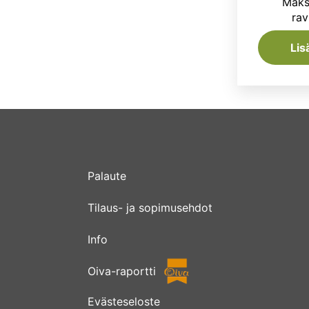
Maks
rav
Lis
Palaute
Tilaus- ja sopimusehdot
Info
Oiva-raportti
Evästeseloste