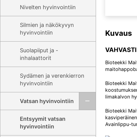
Nivelten hyvinvointiin
Silmien ja näkökyvyn
Kuvaus
hyvinvointiin
VAHVASTI
Suolapiiput ja -
inhalaattorit
Bioteekki Mai
maitohappobak
Sydämen ja verenkierron
hyvinvointiin
Bioteekki Mai
koostumuksens
limakalvon hyv
Vatsan hyvinvointiin
Bioteekki Mai
kasviperäinen
Entsyymit vatsan
Avainlippu-tu
hyvinvointiin