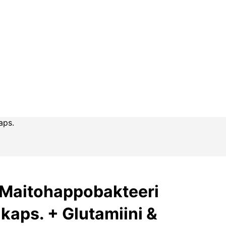
aps.
 Maitohappobakteeri
kaps. + Glutamiini &