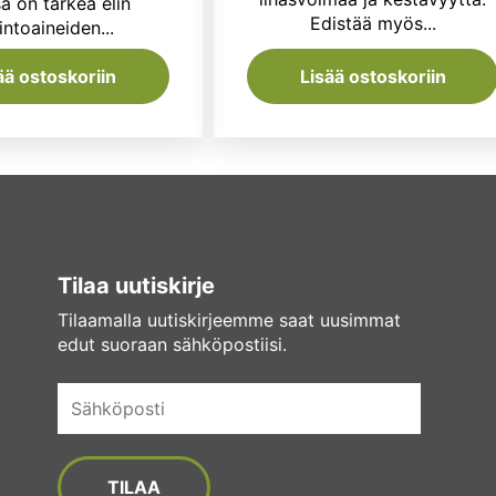
a on tärkeä elin
Edistää myös...
intoaineiden...
ää ostoskoriin
Lisää ostoskoriin
Tilaa uutiskirje
Tilaamalla uutiskirjeemme saat uusimmat
edut suoraan sähköpostiisi.
Sähköposti