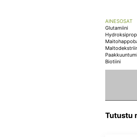
AINESOSAT
Glutamiini
Hydroksipropy
Maitohappoba
Maltodekstrii
Paakkuuntumis
Biotiini
Tutustu