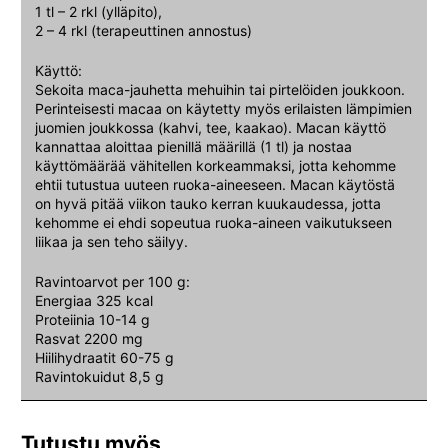
1 tl – 2 rkl (ylläpito),
2 – 4 rkl (terapeuttinen annostus)
Käyttö:
Sekoita maca-jauhetta mehuihin tai pirtelöiden joukkoon.
Perinteisesti macaa on käytetty myös erilaisten lämpimien
juomien joukkossa (kahvi, tee, kaakao). Macan käyttö
kannattaa aloittaa pienillä määrillä (1 tl) ja nostaa
käyttömäärää vähitellen korkeammaksi, jotta kehomme
ehtii tutustua uuteen ruoka-aineeseen. Macan käytöstä
on hyvä pitää viikon tauko kerran kuukaudessa, jotta
kehomme ei ehdi sopeutua ruoka-aineen vaikutukseen
liikaa ja sen teho säilyy.
Ravintoarvot per 100 g:
Energiaa 325 kcal
Proteiinia 10-14 g
Rasvat 2200 mg
Hiilihydraatit 60-75 g
Ravintokuidut 8,5 g
Tutustu myös