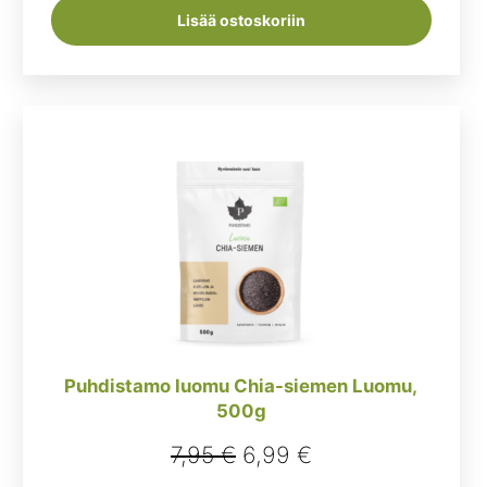
Lisää ostoskoriin
Puhdistamo luomu Chia-siemen Luomu,
500g
Alkuperäinen
Nykyinen
7,95
€
6,99
€
hinta
hinta