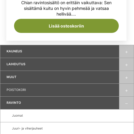
Chian ravintosisältö on erittäin vaikuttava: Sen
oli:
on:
sisältämä kuitu on hyvin pehmeää ja vatsaa
hellivää....
7,95 €.
6,99 €.
Lisää ostoskoriin
KAUNEUS
LAIHDUTUS
MUUT
POISTOKORI
RAVINTO
Juomat
Juuri- ja viherjauheet