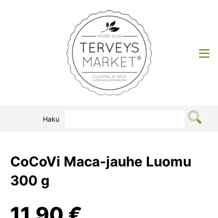
Siirry
sisältöön
Terveysmarket
Haku
CoCoVi Maca-jauhe Luomu
300 g
11,90
€