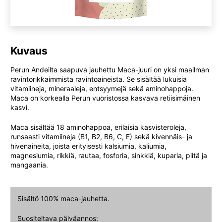
Kuvaus
Perun Andeilta saapuva jauhettu Maca-juuri on yksi maailman
ravintorikkaimmista ravintoaineista. Se sisältää lukuisia
vitamiineja, mineraaleja, entsyymejä sekä aminohappoja.
Maca on korkealla Perun vuoristossa kasvava retiisimäinen
kasvi.
Maca sisältää 18 aminohappoa, erilaisia kasvisteroleja,
runsaasti vitamiineja (B1, B2, B6, C, E) sekä kivennäis- ja
hivenaineita, joista erityisesti kalsiumia, kaliumia,
magnesiumia, rikkiä, rautaa, fosforia, sinkkiä, kuparia, piitä ja
mangaania.
Sisältö 100% maca-jauhetta.
Suositeltava päiväannos: