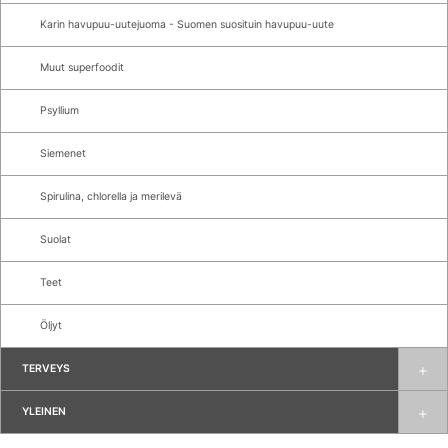
Karin havupuu-uutejuoma - Suomen suosituin havupuu-uute
Muut superfoodit
Psyllium
Siemenet
Spirulina, chlorella ja merilevä
Suolat
Teet
Öljyt
TERVEYS
YLEINEN