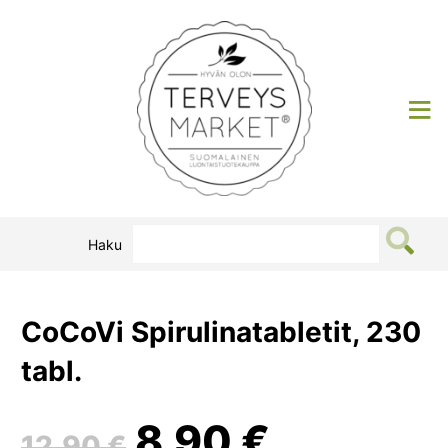
Siirry
sisältöön
Terveysmarket
Haku
CoCoVi Spirulinatabletit, 230
tabl.
Alkuperäinen
Nykyine
8,90
€
12,90
€