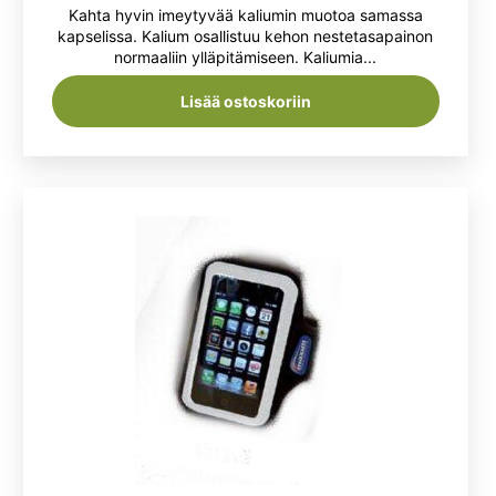
Kahta hyvin imeytyvää kaliumin muotoa samassa
5.00
/ 5
kapselissa. Kalium osallistuu kehon nestetasapainon
normaaliin ylläpitämiseen. Kaliumia...
Lisää ostoskoriin