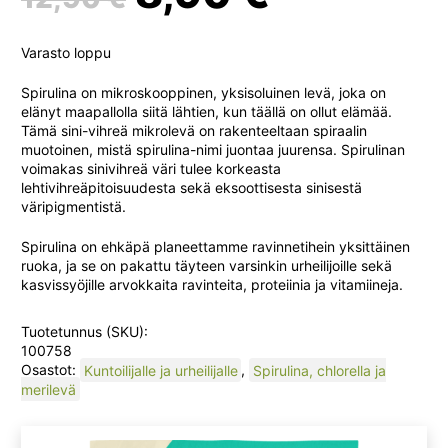
hinta
hinta
Varasto loppu
oli:
on:
Spirulina on mikroskooppinen, yksisoluinen levä, joka on
elänyt maapallolla siitä lähtien, kun täällä on ollut elämää.
Tämä sini-vihreä mikrolevä on rakenteeltaan spiraalin
12,90 €.
8,90 €.
muotoinen, mistä spirulina-nimi juontaa juurensa. Spirulinan
voimakas sinivihreä väri tulee korkeasta
lehtivihreäpitoisuudesta sekä eksoottisesta sinisestä
väripigmentistä.
Spirulina on ehkäpä planeettamme ravinnetihein yksittäinen
ruoka, ja se on pakattu täyteen varsinkin urheilijoille sekä
kasvissyöjille arvokkaita ravinteita, proteiinia ja vitamiineja.
Tuotetunnus (SKU):
100758
Osastot:
Kuntoilijalle ja urheilijalle
,
Spirulina, chlorella ja
merilevä