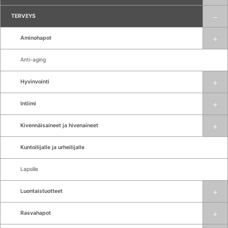
TERVEYS
Aminohapot
Anti-aging
Hyvinvointi
Intiimi
Kivennäisaineet ja hivenaineet
Kuntoilijalle ja urheilijalle
Lapsille
Luontaistuotteet
Rasvahapot