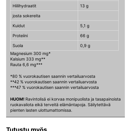
Hiilihydraatit
13 g
josta sokereita
Kuidut
5,1 g
Proteiini
66 g
Suola
0,9 g
Magnesium 300 mg*
Kalsium 333 mg**
Rauta 6,6 mg***
*80 % vuorokautisen saannin vertailuarvosta
**42 % vuorokautisen saannin vertailuarvosta
***47 % vuorokautisen saannin vertailuarvosta
HUOM!
Ravintolisä ei korvaa monipuolista ja tasapainoista
ruokavaliota eikä terveitä elämäntapoja. Säilytettävä
pienten lasten ulottumattomissa.
Tutustu myös