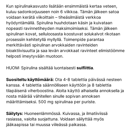
Kun spirulinakasvusto lisätään ensimmäistä kertaa veteen,
kuluu sadonkorjuuseen noin 6 viikkoa. Tämän jälkeen satoa
voidaan kerätä viikoittain – tiheäsilmäistä verkkoa
hyödyntämällä. Spirulina huuhdotaan käsin ja kuivataan
nopeasti ravinnetiheyden maksimoimiseksi. Tämän jälkeen
spirulinan kovat, selluloosasta koostuvat solukalvot rikotaan
prosessiin kehitetyllä myllyllä. Toimenpide parantaa
merkittävästi spirulinan arvokkaiden ravinteiden
bioaktiivisuutta ja saa levän arvokkaat ravinteet elimistöömme
helposti imeytyvään muotoon.
HUOM: Spirulina sisältää luontaisesti
sulfiittia
.
Suositeltu käyttömäärä:
Ota 4-8 tablettia päivässä nesteen
kanssa. 4 tablettia säännölliseen käyttöön ja 8 tablettia
tilapäisenä viherboostina. Aloita käyttö alhaisella annoksella ja
nosta määrää vähitellen sinulle sopivan annoksen
määrittämiseksi. 500 mg spirulinaa per puriste.
Säilytys:
Huoneenlämmössä. Kuivassa, ja ilmatiiviissä
rasiassa, valolta suojattuna. Voidaan säilyttää myös
jääkaapissa tai muussa viileässä paikassa.