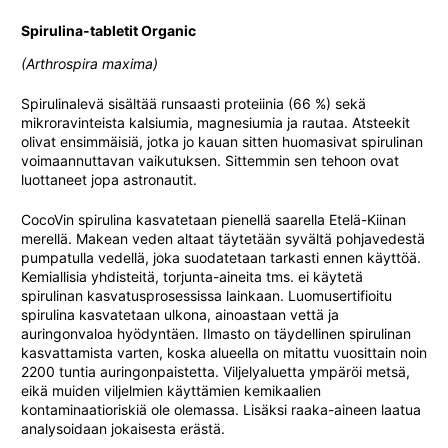
Spirulina-tabletit Organic
(Arthrospira maxima)
Spirulinalevä sisältää runsaasti proteiinia (66 %) sekä
mikroravinteista kalsiumia, magnesiumia ja rautaa. Atsteekit
olivat ensimmäisiä, jotka jo kauan sitten huomasivat spirulinan
voimaannuttavan vaikutuksen. Sittemmin sen tehoon ovat
luottaneet jopa astronautit.
CocoVin spirulina kasvatetaan pienellä saarella Etelä-Kiinan
merellä. Makean veden altaat täytetään syvältä pohjavedestä
pumpatulla vedellä, joka suodatetaan tarkasti ennen käyttöä.
Kemiallisia yhdisteitä, torjunta-aineita tms. ei käytetä
spirulinan kasvatusprosessissa lainkaan. Luomusertifioitu
spirulina kasvatetaan ulkona, ainoastaan vettä ja
auringonvaloa hyödyntäen. Ilmasto on täydellinen spirulinan
kasvattamista varten, koska alueella on mitattu vuosittain noin
2200 tuntia auringonpaistetta. Viljelyaluetta ympäröi metsä,
eikä muiden viljelmien käyttämien kemikaalien
kontaminaatioriskiä ole olemassa. Lisäksi raaka-aineen laatua
analysoidaan jokaisesta erästä.