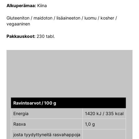
Alkuperämaa:
Kiina
Gluteeniton / maidoton / lisäaineeton / luomu / kosher /
vegaaninen
Pakkauskoot:
230 tabl.
Ravintoarvot / 100 g
Energia
1420 kJ / 335 kcal
Rasva
1,0 g
josta tyydyttyneitä rasvahappoja