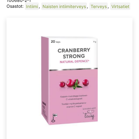
100680-2-1
Osastot:
Intiimi
,
Naisten intiimiterveys
,
Terveys
,
Virtsatiet