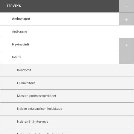
TERVEYS
Aminohapot
Anti-aging
Hyvinvointi
Intiimi
Kondomit
Liukuvoiteet
Miesten potenssivalmisteet
Naisen seksuaalinen halukkuus
Naisten intiimiterveys