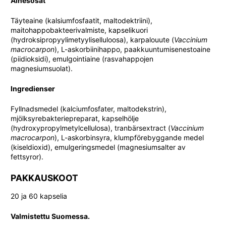
Ainesosat
Täyteaine (kalsiumfosfaatit, maltodektriini),
maitohappobakteerivalmiste, kapselikuori
(hydroksipropyylimetyyliselluloosa), karpalouute (
Vaccinium
macrocarpon
), L-askorbiinihappo, paakkuuntumisenestoaine
(piidioksidi), emulgointiaine (rasvahappojen
magnesiumsuolat).
Ingredienser
Fyllnadsmedel (kalciumfosfater, maltodekstrin),
mjölksyrebakteriepreparat, kapselhölje
(hydroxypropylmetylcellulosa), tranbärsextract (
Vaccinium
macrocarpon
), L-askorbinsyra, klumpförebyggande medel
(kiseldioxid), emulgeringsmedel (magnesiumsalter av
fettsyror).
PAKKAUSKOOT
20 ja 60 kapselia
Valmistettu Suomessa.