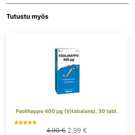
Tutustu myös
Foolihappo 400 µg (Vitabalans), 30 tabl.
Alkuperäinen
Nykyinen
4,90
€
2,99
€
Arvostelu