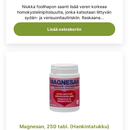
tuotteesta:
hinta
hinta
Niukka foolihapon saanti lisää veren korkeaa
5.00
/ 5
oli:
on:
homokysteiinipitoisuutta, jonka katsotaan liittyvän
sydän- ja verisuonitautiriskiin. Raskaana...
4,90 €.
2,99 €.
Lisää ostoskoriin
Magnesan, 250 tabl. (Hankintatukku)