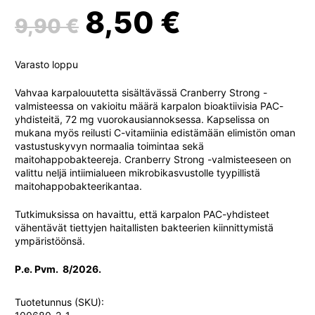
Alkuperäinen
Nykyine
8,50
€
9,90
€
hinta
hinta
Varasto loppu
oli:
on:
Vahvaa karpalouutetta sisältävässä Cranberry Strong -
valmisteessa on vakioitu määrä karpalon bioaktiivisia PAC-
yhdisteitä, 72 mg vuorokausiannoksessa. Kapselissa on
9,90 €.
8,50 €.
mukana myös reilusti C-vitamiinia edistämään elimistön oman
vastustuskyvyn normaalia toimintaa sekä
maitohappobakteereja. Cranberry Strong -valmisteeseen on
valittu neljä intiimialueen mikrobikasvustolle tyypillistä
maitohappobakteerikantaa.
Tutkimuksissa on havaittu, että karpalon PAC-yhdisteet
vähentävät tiettyjen haitallisten bakteerien kiinnittymistä
ympäristöönsä.
P.e. Pvm. 8/2026.
Tuotetunnus (SKU):