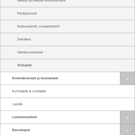
Naisten ja miesten intiimituotteita
Peräpukamat
Raskaustestit, ovulaatiotestit
Seksilelut
Vaihdevuosioireet
Virtsatiet
Kivennäisaineet ja hivenaineet
Kuntoilijalle ja urheilijalle
Lapsille
Luontaistuotteet
Rasvahapot