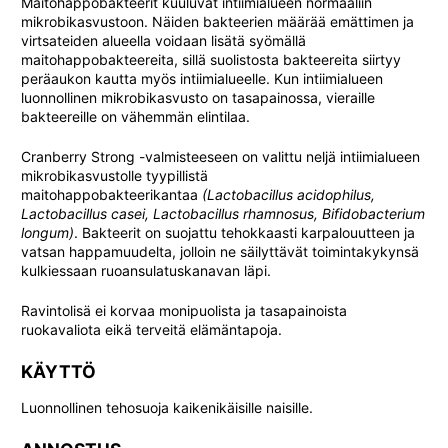
Maitohappobakteerit kuuluvat intiimialueen normaaliin
mikrobikasvustoon. Näiden bakteerien määrää emättimen ja
virtsateiden alueella voidaan lisätä syömällä
maitohappobakteereita, sillä suolistosta bakteereita siirtyy
peräaukon kautta myös intiimialueelle. Kun intiimialueen
luonnollinen mikrobikasvusto on tasapainossa, vieraille
bakteereille on vähemmän elintilaa.
Cranberry Strong -valmisteeseen on valittu neljä intiimialueen
mikrobikasvustolle tyypillistä
maitohappobakteerikantaa
(Lactobacillus acidophilus,
Lactobacillus casei, Lactobacillus rhamnosus, Bifidobacterium
longum)
. Bakteerit on suojattu tehokkaasti karpalouutteen ja
vatsan happamuudelta, jolloin ne säilyttävät toimintakykynsä
kulkiessaan ruoansulatuskanavan läpi.
Ravintolisä ei korvaa monipuolista ja tasapainoista
ruokavaliota eikä terveitä elämäntapoja.
KÄYTTÖ
Luonnollinen tehosuoja kaikenikäisille naisille.