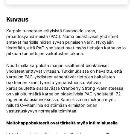
Kuvaus
Karpalo tunnetaan erityisistä flavonoideistaan,
proantosyanidiineista (PAC). Nämä bioaktiiviset yhdisteet
antavat marjoille niiden syvän punaisen värin. Nykyään
tiedetään, että PAC-yhdisteet ovat myös tiettyjen karpalon jo
pitkään tunnettujen vaikutusten takana.
Nauttimalla karpaloita marjan sisältämät bioaktiiviset
yhdisteet erittyvät virtsaan. Tutkimuksissa on havaittu, että
karpalon PAC-yhdisteet vähentävät tiettyjen haitallisten
bakteerien kiinnittymistä ympäristöönsä. Vahvaa
karpalouutetta sisältävässä Cranberry Strong -valmisteessa
on vakioitu määrä karpalon bioaktiivisia PAC-yhdisteitä, 72
mg vuorokausiannoksessa. Kapselissa on mukana myös
reilusti C-vitamiinia edistämään elimistön oman
vastustuskyvyn normaalia toimintaa.
Maitohappobakteerit ovat tärkeitä myös intiimialueella