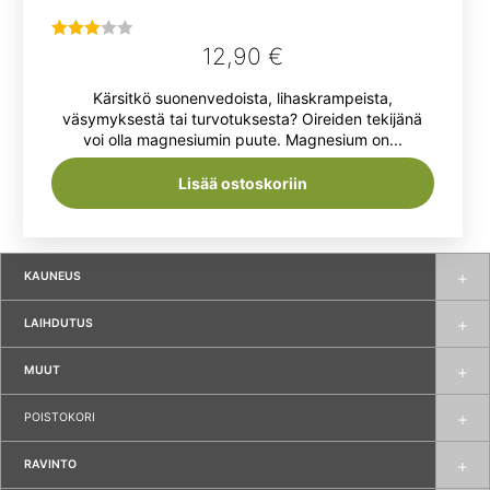
12,90
€
Arvostelu
tuotteesta:
Kärsitkö suonenvedoista, lihaskrampeista,
3.00
/ 5
väsymyksestä tai turvotuksesta? Oireiden tekijänä
voi olla magnesiumin puute. Magnesium on...
Lisää ostoskoriin
KAUNEUS
LAIHDUTUS
MUUT
POISTOKORI
RAVINTO