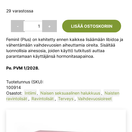
perustuen
hinta
hinta
asiakkaan
29 varastossa
arvotukseen.
oli:
on:
Feminil
-
+
LISÄÄ OSTOSKORIIN
(Plus),
30
44,90 €.
24,90 
Feminil (Plus) on kehitetty ennen kaikkea lisäämään libidoa ja
tabl.
vähentämään vaihdevuosien aiheuttamia oireita. Sisältää
määrä
luonnollisia ainesosia, joiden käyttö tutkitusti auttaa
parantamaan käyttäjänsä hormonitasapainoa.
Pe. PVM 1/2028.
Tuotetunnus (SKU):
100914
Osastot:
Intiimi
,
Naisen seksuaalinen halukkuus
,
Naisten
ravintolisät
,
Ravintolisät
,
Terveys
,
Vaihdevuosioireet