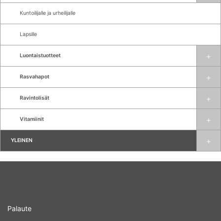
Kuntoilijalle ja urheilijalle
Lapsille
Luontaistuotteet
Rasvahapot
Ravintolisät
Vitamiinit
YLEINEN
Palaute