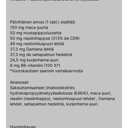
Päivittäinen annos (1 tabl.) sisältää:
150 mg maca-juurta
50 mg mustapippuriuutetta
50 mg niasiinihappoa (313% de CDR)
49 mg neidonhiuspuun lehtiä
37,3 mg Damiana lehtiä
37,3 mg de sahapalmun hedelmä
24,5 mg kurjenherne-juuri
6 mg B6-vitamiini (100 %*)
*Vuorokautisen saannin vertailuarvosta
Ainesosat:
Sakeuttamisaineet (maltodekstriini,
hydroksipropyylimetyyliselluloosa (E464)), maca-juuri,
niasiini (niasiinihappo), neidonhiuspuun lehdet , Damiana
lehdet, sahapalmun hedelmä, kurjenherne-juuri.
Huomioitavaa: