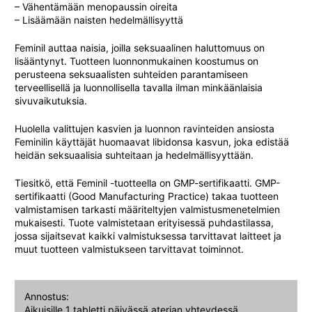
– Vähentämään menopaussin oireita
– Lisäämään naisten hedelmällisyyttä
Feminil auttaa naisia, joilla seksuaalinen haluttomuus on
lisääntynyt. Tuotteen luonnonmukainen koostumus on
perusteena seksuaalisten suhteiden parantamiseen
terveellisellä ja luonnollisella tavalla ilman minkäänlaisia
sivuvaikutuksia.
Huolella valittujen kasvien ja luonnon ravinteiden ansiosta
Feminilin käyttäjät huomaavat libidonsa kasvun, joka edistää
heidän seksuaalisia suhteitaan ja hedelmällisyyttään.
Tiesitkö, että Feminil -tuotteella on GMP-sertifikaatti. GMP-
sertifikaatti (Good Manufacturing Practice) takaa tuotteen
valmistamisen tarkasti määriteltyjen valmistusmenetelmien
mukaisesti. Tuote valmistetaan erityisessä puhdastilassa,
jossa sijaitsevat kaikki valmistuksessa tarvittavat laitteet ja
muut tuotteen valmistukseen tarvittavat toiminnot.
Annostus:
Aikuisille 1 tabletti päivässä aterian yhteydessä.