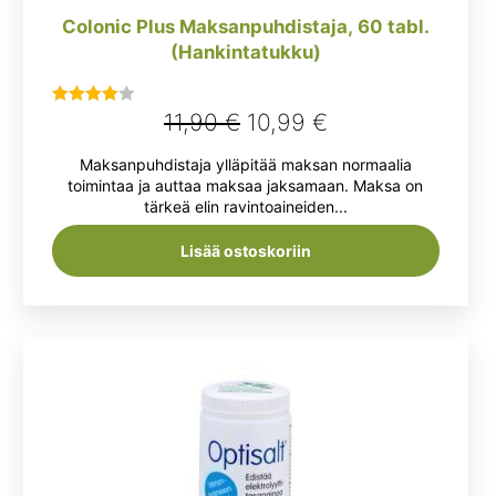
Colonic Plus Maksanpuhdistaja, 60 tabl.
(Hankintatukku)
Alkuperäinen
Nykyinen
11,90
€
10,99
€
Arvostelu
tuotteesta:
hinta
hinta
Maksanpuhdistaja ylläpitää maksan normaalia
4.00
/ 5
oli:
on:
toimintaa ja auttaa maksaa jaksamaan. Maksa on
tärkeä elin ravintoaineiden...
11,90 €.
10,99 €.
Lisää ostoskoriin