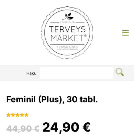
Siirry
sisältöön
Terveysmarket
Haku
Feminil (Plus), 30 tabl.
Alkuperäinen
Nykyi
Arvio
1
5.00
24,90
€
44,90
€
5:stä