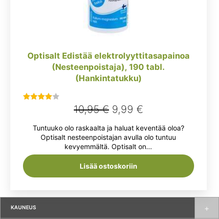
Optisalt Edistää elektrolyyttitasapainoa
(Nesteenpoistaja), 190 tabl.
(Hankintatukku)
Alkuperäinen
Nykyinen
10,95
€
9,99
€
Arvostelu
tuotteesta:
hinta
hinta
Tuntuuko olo raskaalta ja haluat keventää oloa?
4.00
/ 5
oli:
on:
Optisalt nesteenpoistajan avulla olo tuntuu
kevyemmältä. Optisalt on...
10,95 €.
9,99 €.
Lisää ostoskoriin
KAUNEUS