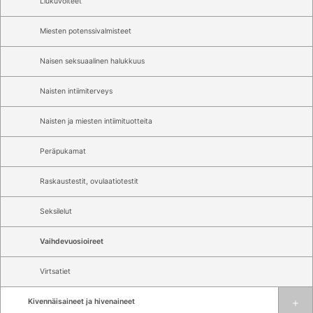
Liukuvoiteet
Miesten potenssivalmisteet
Naisen seksuaalinen halukkuus
Naisten intiimiterveys
Naisten ja miesten intiimituotteita
Peräpukamat
Raskaustestit, ovulaatiotestit
Seksilelut
Vaihdevuosioireet
Virtsatiet
Kivennäisaineet ja hivenaineet