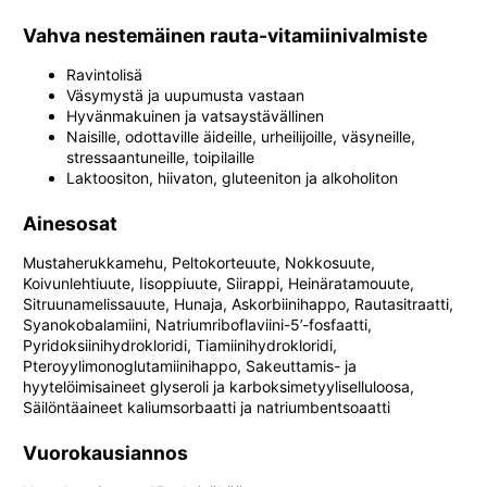
Vahva nestemäinen rauta-vitamiinivalmiste
Ravintolisä
Väsymystä ja uupumusta vastaan
Hyvänmakuinen ja vatsaystävällinen
Naisille, odottaville äideille, urheilijoille, väsyneille,
stressaantuneille, toipilaille
Laktoositon, hiivaton, gluteeniton ja alkoholiton
Ainesosat
Mustaherukkamehu, Peltokorteuute, Nokkosuute,
Koivunlehtiuute, Iisoppiuute, Siirappi, Heinäratamouute,
Sitruunamelissauute, Hunaja, Askorbiinihappo, Rautasitraatti,
Syanokobalamiini, Natriumriboflaviini-5’-fosfaatti,
Pyridoksiinihydrokloridi, Tiamiinihydrokloridi,
Pteroyylimonoglutamiinihappo, Sakeuttamis- ja
hyytelöimisaineet glyseroli ja karboksimetyyliselluloosa,
Säilöntäaineet kaliumsorbaatti ja natriumbentsoaatti
Vuorokausiannos