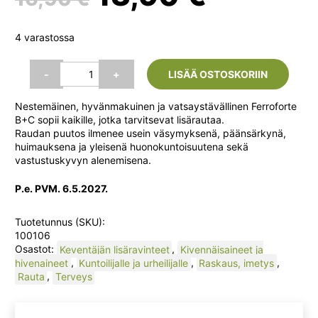
hinta
hinta
4 varastossa
oli:
on:
Ferroforte
-
+
LISÄÄ OSTOSKORIIN
B
+
16,90 €.
13,90 €
Nestemäinen, hyvänmakuinen ja vatsaystävällinen Ferroforte
C
B+C sopii kaikille, jotka tarvitsevat lisärautaa.
500
Raudan puutos ilmenee usein väsymyksenä, päänsärkynä,
ml
huimauksena ja yleisenä huonokuntoisuutena sekä
(Hankintatukku)
vastustuskyvyn alenemisena.
määrä
P.e. PVM. 6.5.2027.
Tuotetunnus (SKU):
100106
Osastot:
Keventäjän lisäravinteet
,
Kivennäisaineet ja
hivenaineet
,
Kuntoilijalle ja urheilijalle
,
Raskaus, imetys
,
Rauta
,
Terveys