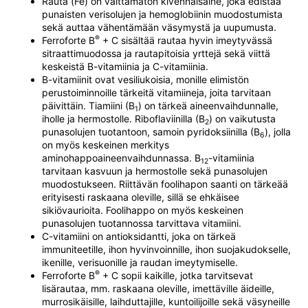
Rauta (Fe) on välttämätön kivennäisaine, joka edistää
punaisten verisolujen ja hemoglobiinin muodostumista
sekä auttaa vähentämään väsymystä ja uupumusta.
®
Ferroforte B
+ C sisältää rautaa hyvin imeytyvässä
sitraattimuodossa ja rautapitoisia yrttejä sekä viittä
keskeistä B-vitamiinia ja C-vitamiinia.
B-vitamiinit ovat vesiliukoisia, monille elimistön
perustoiminnoille tärkeitä vitamiineja, joita tarvitaan
päivittäin. Tiamiini (B
) on tärkeä aineenvaihdunnalle,
1
iholle ja hermostolle. Riboflaviinilla (B
) on vaikutusta
2
punasolujen tuotantoon, samoin pyridoksiinilla (B
), jolla
6
on myös keskeinen merkitys
aminohappoaineenvaihdunnassa. B
-vitamiinia
12
tarvitaan kasvuun ja hermostolle sekä punasolujen
muodostukseen. Riittävän foolihapon saanti on tärkeää
erityisesti raskaana oleville, sillä se ehkäisee
sikiövaurioita. Foolihappo on myös keskeinen
punasolujen tuotannossa tarvittava vitamiini.
C-vitamiini on antioksidantti, joka on tärkeä
immuniteetille, ihon hyvinvoinnille, ihon suojakudokselle,
ikenille, verisuonille ja raudan imeytymiselle.
®
Ferroforte B
+ C sopii kaikille, jotka tarvitsevat
lisärautaa, mm. raskaana oleville, imettäville äideille,
murrosikäisille, laihduttajille, kuntoilijoille sekä väsyneille