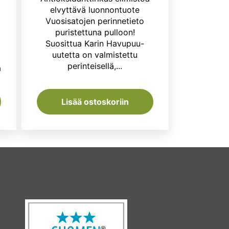
inen
yinen
oli:
on:
elvyttävä luonnontuote
ta
Vuosisatojen perinnetieto
5,55 €.
4,99 €.
puristettuna pulloon!
Suosittua Karin Havupuu-
0 €.
uutetta on valmistettu
perinteisellä,...
a
Lisää ostoskoriin