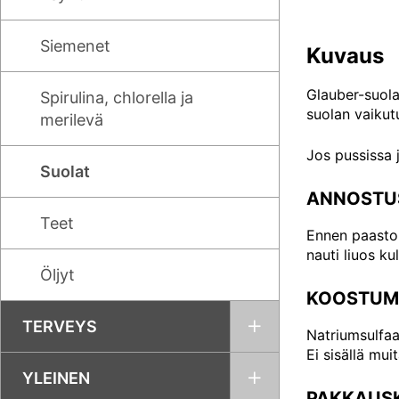
Siemenet
Kuvaus
Glauber-suola
Spirulina, chlorella ja
suolan vaikut
merilevä
Jos pussissa 
Suolat
ANNOSTU
Teet
Ennen paaston 
nauti liuos kul
Öljyt
KOOSTUM
TERVEYS
Natriumsulfaa
Ei sisällä muit
YLEINEN
PAKKAUS