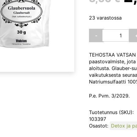
h
23 varastossa
ol
Glaubersuola
-
30g
(Vitabalans)
3
määrä
TEHOSTAA VATSAN TO
paastovalmiste, jot
aloitusta. Glauber-s
vaikutuksesta seura
Natriumsulfaatti 100
P.e. Pvm. 3/2029.
Tuotetunnus (SKU):
103397
Osastot:
Detox ja p