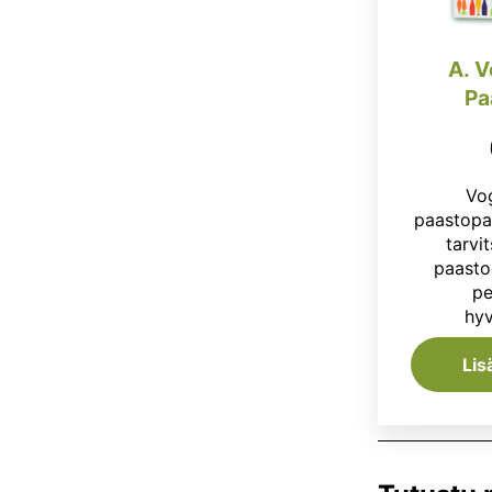
A. V
Pa
Vo
paastopak
tarvi
paasto
pe
hyv
Lis