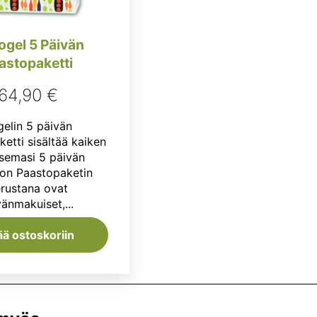
ogel 5 Päivän
astopaketti
64,90
€
gelin 5 päivän
etti sisältää kaiken
tsemasi 5 päivän
on Paastopaketin
rustana ovat
änmakuiset,...
ää ostoskoriin