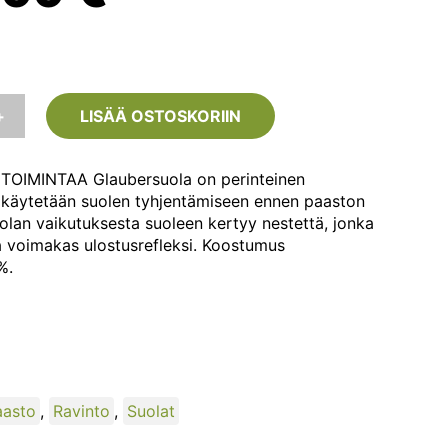
inta
hinta
i:
on:
+
LISÄÄ OSTOSKORIIN
,50 €.
2,99 €.
IMINTAA Glaubersuola on perinteinen
a käytetään suolen tyhjentämiseen ennen paaston
uolan vaikutuksesta suoleen kertyy nestettä, jonka
a voimakas ulostusrefleksi. Koostumus
%.
aasto
,
Ravinto
,
Suolat