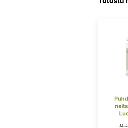
Tutustu
Puhd
neit
Lu
8,