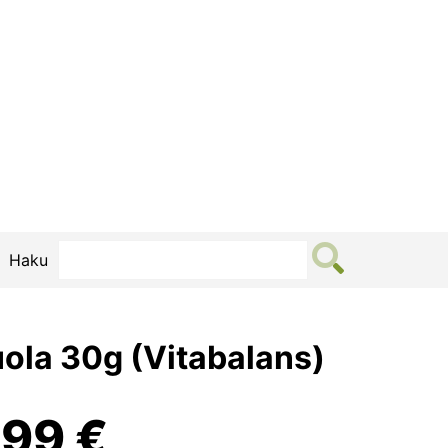
Haku
ola 30g (Vitabalans)
lkuperäinen
Nykyinen
,99
€