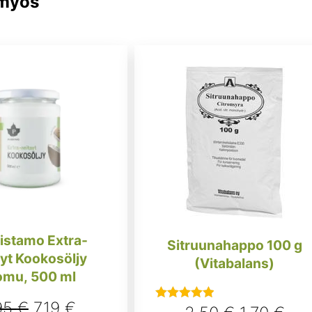
 myös
istamo Extra-
Sitruunahappo 100 g
syt Kookosöljy
(Vitabalans)
omu, 500 ml
Alkuperäinen
Nykyinen
95
€
7,19
€
Arvostelu