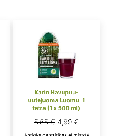
Karin Havupuu-
uutejuoma Luomu, 1
tetra (1 x 500 ml)
Alkuperäinen
Nykyinen
5,55
€
4,99
€
hinta
hinta
Antioksidanttirikas elimistöä