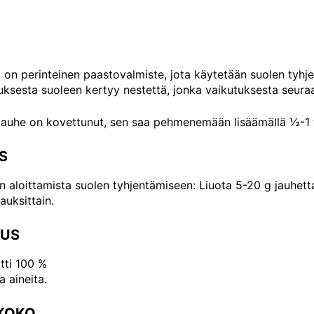
 on perinteinen paastovalmiste, jota käytetään suolen tyhj
uksesta suoleen kertyy nestettä, jonka vaikutuksesta seuraa
jauhe on kovettunut, sen saa pehmenemään lisäämällä ½-1 tl
S
aloittamista suolen tyhjentämiseen: Liuota 5-20 g jauhetta l
auksittain.
US
tti 100 %
a aineita.
KOKO