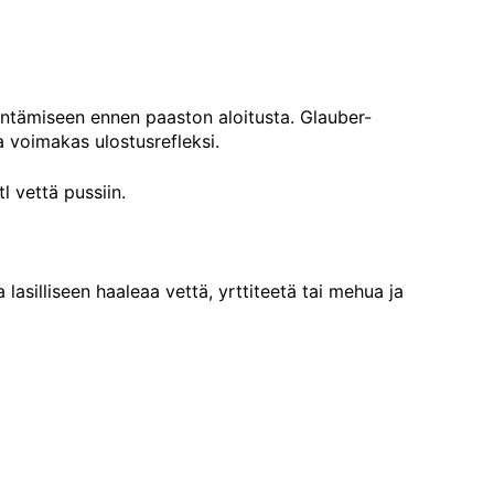
entämiseen ennen paaston aloitusta. Glauber-
 voimakas ulostusrefleksi.
 vettä pussiin.
asilliseen haaleaa vettä, yrttiteetä tai mehua ja