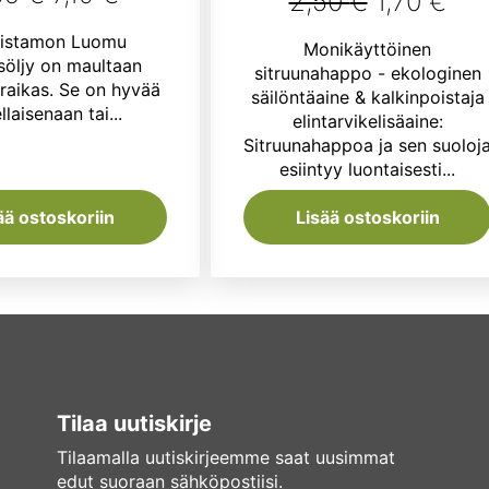
Alkuperä
Nyk
2,50
€
1,70
€
hinta
hinta
tuotteesta:
hinta
hin
istamon Luomu
Monikäyttöinen
5.00
/ 5
oli:
on:
öljy on maultaan
oli:
on:
sitruunahappo - ekologinen
 raikas. Se on hyvää
8,95 €.
7,19 €.
säilöntäaine & kalkinpoistaja
2,50 €.
1,7
llaisenaan tai...
elintarvikelisäaine:
Sitruunahappoa ja sen suoloj
esiintyy luontaisesti...
ää ostoskoriin
Lisää ostoskoriin
Tilaa uutiskirje
Tilaamalla uutiskirjeemme saat uusimmat
edut suoraan sähköpostiisi.