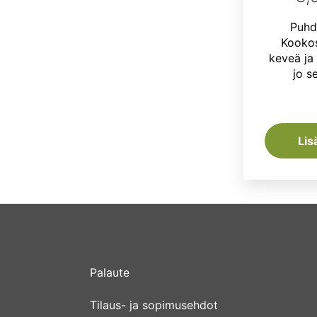
Puhd
Kookos
keveä ja
jo se
Lis
Palaute
Tilaus- ja sopimusehdot