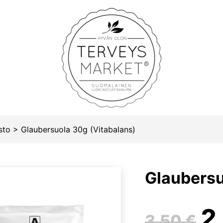
Terveysmarket
sto
>
Glaubersuola 30g (Vitabalans)
Glaubersu
A
2
3,50
€