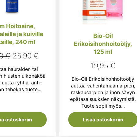
im Hoitoaine,
eille ja kuiville
Bio-Oil
sille, 240 ml
Erikoisihonhoitoöljy,
125 ml
Alkuperäinen
Nykyinen
00
€
25,90
€
19,95
€
hinta
hinta
taa hauraiden tai
oli:
on:
n hiusten ulkonäköä
Bio-Oil Erikoisihonhoitoöljy
 uutta ryhtiä. anti-
27,00 €.
25,90 €.
auttaa vähentämään arpien,
 tehokas tuote...
raskausarpien ja ihon sävyn
epätasaisuuksien näkymistä.
Tuote sopii myös...
ää ostoskoriin
Lisää ostoskoriin