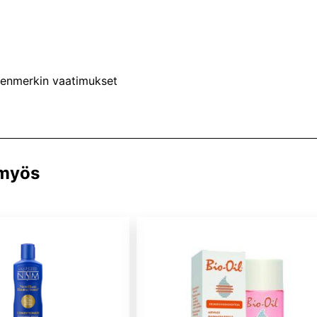
senmerkin vaatimukset
 myös