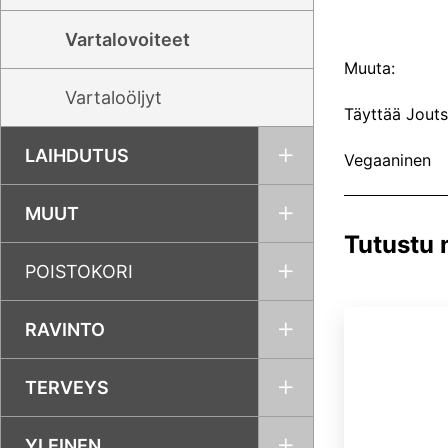
Vartalovoiteet
Muuta:
Vartaloöljyt
Täyttää Jout
LAIHDUTUS
Vegaaninen
MUUT
Tutustu
POISTOKORI
RAVINTO
TERVEYS
YLEINEN