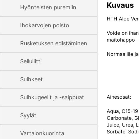
Kuvaus
Hyönteisten puremiin
HTH Aloe Ver
Ihokarvojen poisto
Voide on ihan
maitohappo – 
Rusketuksen edistäminen
Normaalille ja
Selluliitti
Suihkeet
Ainesosat:
Suihkugeelit ja -saippuat
Aqua, C15-19 
Syylät
Carbonate, Gl
Juice, Urea, 
Sorbate, Sod
Vartalonkuorinta