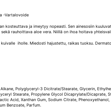
200ml
määrä
a -Vartalovoide
an kosteuttava ja imeytyy nopeasti. Sen ainesosiin kuuluvat 
sekä rauhoittava aloe vera. Niillä on ihoa hoitava yhteisvai
 kuivalle iholle. Miedosti hajustettu, raikas tuoksu. Dermato
Alkane, Polyglyceryl-3 Dicitrate/Stearate, Glycerin, Ethylhe
yceryl Stearate, Propylene Glycol Dicaprylate/Dicaprate, St
Lactic Acid, Xanthan Gum, Sodium Citrate, Phenoxyethanol,
ium Benzoate, Parfum.