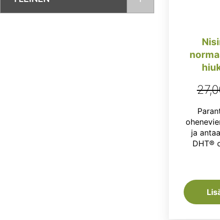
Nis
normaal
hiuk
27,
Paran
ohenevie
ja antaa
DHT® on
Lis