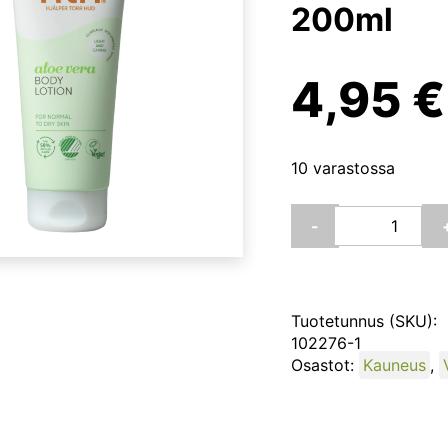
200ml
4,95
€
10 varastossa
HTH
-
Aloe
Vera
Body
Lotion
Tuotetunnus (SKU):
for
102276-1
normal
Osastot:
Kauneus
,
to
dry
skin
vartalovoide,