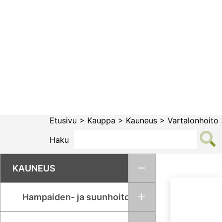
Siirry
sisältöön
Etusivu
>
Kauppa
>
Kauneus
>
Vartalonhoito
Haku
KAUNEUS
Hampaiden- ja suunhoito