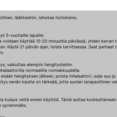
llinen, lääkkeetön, tehokas hoitokeino.
 yli 5-vuotiaille lapsille:
ia voidaan käyttää 15-20 minuuttia päivässä, yhden kerran 
an. Käytä 21 päivän ajan, toista tarvittaessa. Saat parhaat
n.
ys, vaikuttaa alempiin hengitysteihin.
nhalaattorilla normaalilla voimakkuudella.
sisään hengityksen jälkeen, poista inhalaattori, sulje suu ja
itys nenän kautta on tärkeää, jotta suolan terapeuttinen vai
 kulaus vettä ennen käyttöä. Tämä auttaa kosteuttamaan a
 syvemmälle.