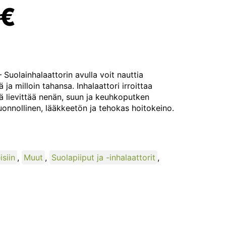
€
Suolainhalaattorin avulla voit nauttia
 ja milloin tahansa. Inhalaattori irroittaa
ä lievittää nenän, suun ja keuhkoputken
uonnollinen, lääkkeetön ja tehokas hoitokeino.
isiin
,
Muut
,
Suolapiiput ja -inhalaattorit
,