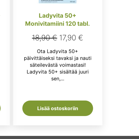
0
Ladyvita 50+
Monivitamiini 120 tabl.
Alkuperäinen
Nykyinen
18,90
€
17,90
€
nen
kyinen
hinta
hinta
Ota Ladyvita 50+
ta
oli:
on:
päivittäiseksi tavaksi ja nauti
i
säteilevästä voimastasi!
18,90 €.
17,90 €.
Ladyvita 50+ sisältää juuri
5 €.
sen,...
Lisää ostoskoriin