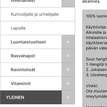
hivenaineet
alkamista.
Kuntoilijalle ja urheilijalle
100% luonno
Käyttöohje:
Lapsille
Aikuisille ja
Inhalaattor
Luontaistuotteet
käyttökerta
päivän välei
Rasvahapot
Suun hengit
1. Hengitä I
Ravintolisät
2. Jokaisen 
3. Ulosheng
Vitamiinit
Vinkki:
Ota muutama
imeytymään
YLEINEN