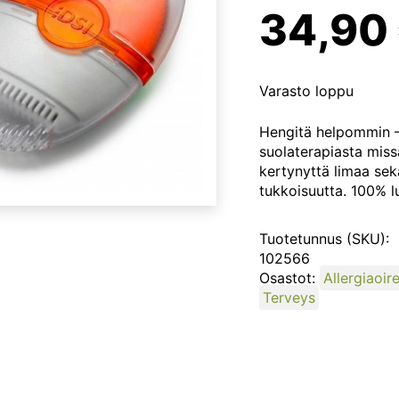
34,90
Varasto loppu
Hengitä helpommin – 
suolaterapiasta missä
kertynyttä limaa sek
tukkoisuutta. 100% l
Tuotetunnus (SKU):
102566
Osastot:
Allergiaoire
Terveys