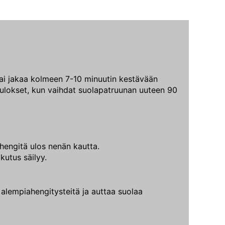
tai jakaa kolmeen 7-10 minuutin kestävään
 tulokset, kun vaihdat suolapatruunan uuteen 90
 hengitä ulos nenän kautta.
kutus säilyy.
lempiahengitysteitä ja auttaa suolaa