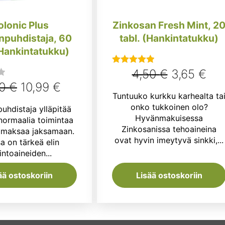
olonic Plus
Zinkosan Fresh Mint, 2
puhdistaja, 60
tabl. (Hankintatukku)
(Hankintatukku)
Alkuperäi
Ny
4,50
€
3,65
€
Arvostelu
Alkuperäinen
Nykyinen
tuotteesta:
90
€
10,99
€
hinta
hin
Tuntuuko kurkku karhealta ta
5.00
/ 5
hinta
hinta
oli:
on:
onko tukkoinen olo?
hdistaja ylläpitää
oli:
on:
Hyvänmakuisessa
ormaalia toimintaa
4,50 €.
3,6
Zinkosanissa tehoaineina
a maksaa jaksamaan.
11,90 €.
10,99 €.
ovat hyvin imeytyvä sinkki,...
a on tärkeä elin
intoaineiden...
ää ostoskoriin
Lisää ostoskoriin