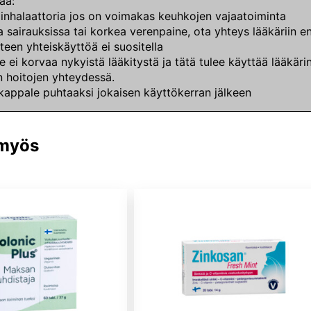
aa:
 inhalaattoria jos on voimakas keuhkojen vajaatoiminta
a sairauksissa tai korkea verenpaine, ota yhteys lääkäriin e
teen yhteiskäyttöä ei suositella
e ei korvaa nykyistä lääkitystä ja tätä tulee käyttää lääkä
 hoitojen yhteydessä.
kappale puhtaaksi jokaisen käyttökerran jälkeen
 myös