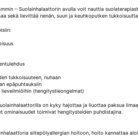
min – Suolainhalaattorin avulla voit nauttia suolaterapiasta 
maa sekä lievittää nenän, suun ja keuhkoputken tukkoisuutta
isiin:
oisuus
entulehdus
den tukkoisuuteen, nuhaan
an epäpuhtauksiin
 lieveilmiöihin (hengitystieongelmat)
suolainhalaattorilla on kyky hajottaa ja liuottaa paksua lim
et ominaisuudet toimivat hengitysteiden puhdistajina.
inhalaattoria siitepölyallergian hoitoon, hoito kannattaa al