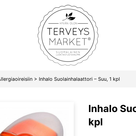
Terveysmarket
llergiaoireisiin
>
Inhalo Suolainhalaattori – Suu, 1 kpl
Inhalo Suo
kpl