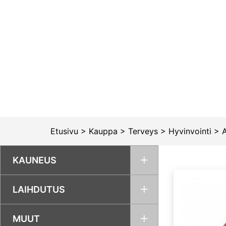
Siirry
sisältöön
Etusivu
>
Kauppa
>
Terveys
>
Hyvinvointi
>
A
KAUNEUS
LAIHDUTUS
MUUT