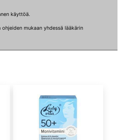
nnen käyttöä.
rin ohjeiden mukaan yhdessä lääkärin