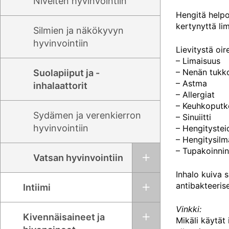
Nivelten hyvinvointiin
Hengitä helpom
kertynyttä li
Silmien ja näkökyvyn
hyvinvointiin
Lievitystä oire
– Limaisuus
– Nenän tukk
Suolapiiput ja -
– Astma
inhalaattorit
– Allergiat
– Keuhkoputk
Sydämen ja verenkierron
– Sinuiitti
hyvinvointiin
– Hengitystei
– Hengitysilm
– Tupakoinnin
Vatsan hyvinvointiin
Inhalo kuiva 
antibakteeris
Intiimi
Vinkki:
Kivennäisaineet ja
Mikäli käytät 