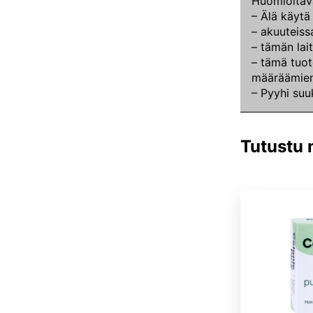
Huomioitav
– Älä käytä
– akuuteiss
– tämän lait
– tämä tuot
määräämien
– Pyyhi suu
Tutustu