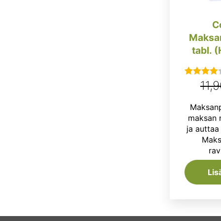
C
Maksan
tabl. 
11,
Arvostelu
tuotteesta:
Maksanpu
4.00
/ 5
maksan n
ja autta
Maks
rav
Lis