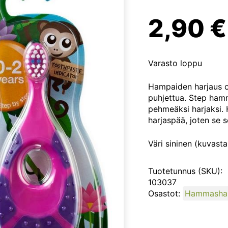
2,90
€
Varasto loppu
Hampaiden harjaus o
puhjettua. Step ham
pehmeäksi harjaksi. 
harjaspää, joten se s
Väri sininen (kuvasta
Tuotetunnus (SKU):
103037
Osastot:
Hammashar