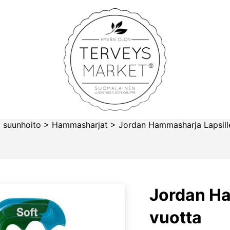
Terveysmarket
 suunhoito
>
Hammasharjat
>
Jordan Hammasharja Lapsill
Jordan Ha
vuotta