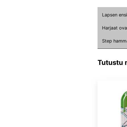
Lapsen ens
Harjaat ov
Step hammas
Tutustu