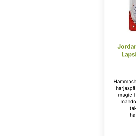
Jorda
Lapsi
Hammasha
harjaspää
magic t
mahdol
ta
ha