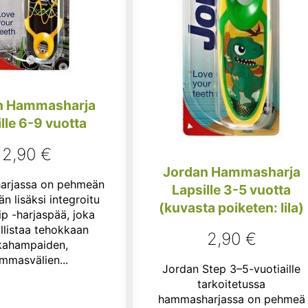
n Hammasharja
lle 6-9 vuotta
2,90
€
Jordan Hammasharja
rjassa on pehmeän
Lapsille 3-5 vuotta
n lisäksi integroitu
(kuvasta poiketen: lila)
ip -harjaspää, joka
listaa tehokkaan
2,90
€
kahampaiden,
mmasvälien...
Jordan Step 3–5-vuotiaille
tarkoitetussa
hammasharjassa on pehmeä