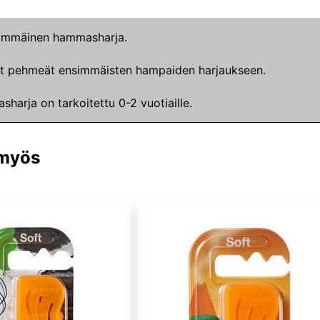
immäinen hammasharja.
at pehmeät ensimmäisten hampaiden harjaukseen.
harja on tarkoitettu 0-2 vuotiaille.
 myös