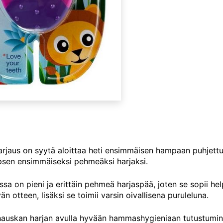
jaus on syytä aloittaa heti ensimmäisen hampaan puhjett
apsen ensimmäiseksi pehmeäksi harjaksi.
a on pieni ja erittäin pehmeä harjaspää, joten se sopii hel
än otteen, lisäksi se toimii varsin oivallisena puruleluna.
hauskan harjan avulla hyvään hammashygieniaan tutustumine