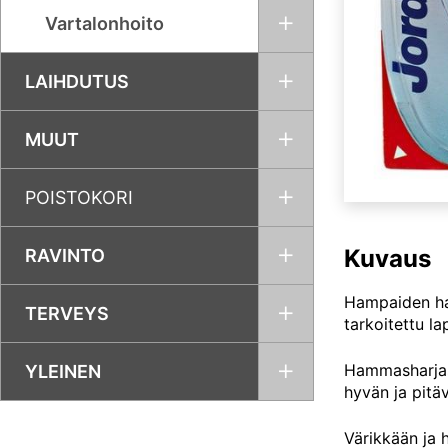
Vartalonhoito
LAIHDUTUS
MUUT
POISTOKORI
Kuvaus
RAVINTO
Hampaiden har
TERVEYS
tarkoitettu l
Hammasharjass
YLEINEN
hyvän ja pitäv
Värikkään ja 