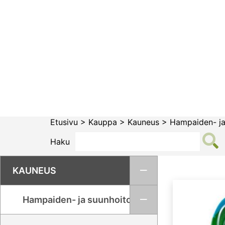
Siirry
sisältöön
Etusivu
>
Kauppa
>
Kauneus
>
Hampaiden- ja
Haku
KAUNEUS
Hampaiden- ja suunhoito