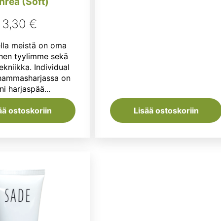
hreä (Soft)
3,30
€
lla meistä on oma
linen tyylimme sekä
ekniikka. Individual
hammasharjassa on
ni harjaspää...
ää ostoskoriin
Lisää ostoskoriin