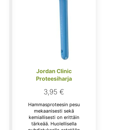
inen
kyinen
ta
9 €.
Jordan Clinic
Proteesiharja
3,95
€
Hammasproteesin pesu
mekaanisesti sekä
kemiallisesti on erittäin
tärkeää. Huolellisella
puhdistuksella estetään