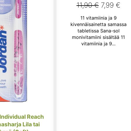
Alkuperä
Ny
11,90
€
7,99
€
Arvostelu
tuotteesta:
hinta
hin
11 vitamiinia ja 9
4.00
/ 5
oli:
on:
kivennäisainetta samassa
tabletissa Sana-sol
11,90 €.
7,9
monivitamiini sisältää 11
vitamiinia ja 9...
Individual Reach
rja Lila tai