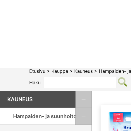
Siirry
sisältöön
Etusivu
>
Kauppa
>
Kauneus
>
Hampaiden- ja
Haku
KAUNEUS
Hampaiden- ja suunhoito