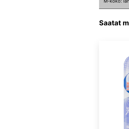
M-koko: lan
Saatat my