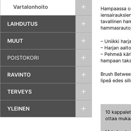
Vartalonhoito
Hampaassa on 
iensairauksie
tavallinen ham
LAIHDUTUS
hammasrautoje
MUUT
– Uniikki ha
– Harjan aalt
– Pehmeä kärk
POISTOKORI
hampaan taka
Brush Between
RAVINTO
lipeä edes sil
TERVEYS
YLEINEN
10 kappalet
ottaa mukaa