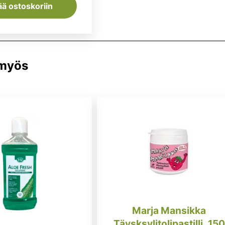
ää ostoskoriin
 myös
Marja Mansikka
Täysksylitolipastilli, 150