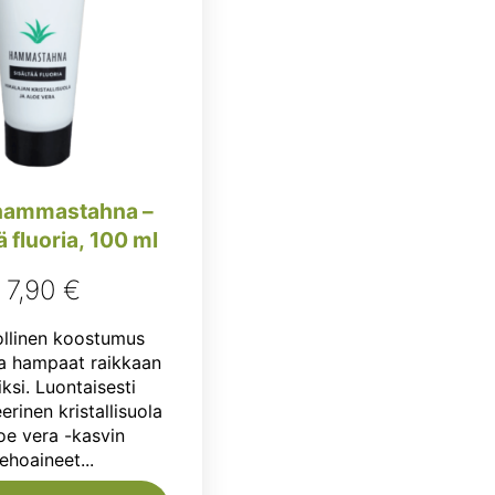
hammastahna –
ä fluoria, 100 ml
7,90
€
llinen koostumus
a hampaat raikkaan
ksi. Luontaisesti
erinen kristallisuola
loe vera -kasvin
tehoaineet...