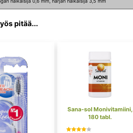
gan halkaisija 0,6 mm, harjan halkaisija 3,5 mm
ös pitää...
Sana-sol Monivitamiini,
180 tabl.