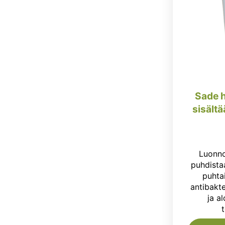
Sade 
sisältä
Luonno
puhdista
puhtai
antibakte
ja a