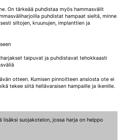
lme. On tärkeää puhdistaa myös hammasvälit
mmasväliharjoilla puhdistat hampaat sieltä, minne
esti siltojen, kruunujen, implanttien ja
kseen
arjakset taipuvat ja puhdistavat tehokkaasti
sväliä
vän otteen. Kumisen pinnoitteen ansiosta ote ei
kä tekee siitä hellävaraisen hampaille ja ikenille.
ä lisäksi suojakotelon, jossa harja on helppo