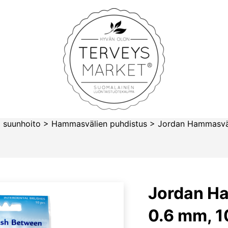
Terveysmarket
 suunhoito
>
Hammasvälien puhdistus
>
Jordan Hammasväl
Jordan H
0.6 mm, 1