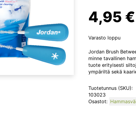
4,95
€
Varasto loppu
Jordan Brush Betwee
minne tavallinen ham
tuote erityisesti sil
ympäriltä sekä kaari
Tuotetunnus (SKU):
103023
Osastot:
Hammasväl