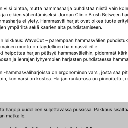
viisi pintaa, mutta hammasharja puhdistaa niistä vain ko
n ja reikien vähentämiseksi. Jordan Clinic Brush Between ha
masharja ei ylety. Hammasväliharjat ovat oikea tuote erityis
n ympäriltä sekä kaarien alta puhdistamiseen.
rjan leikkaus: WaveCut – parempaan hammasvälien puhdistu
omainen muoto on täydellinen hammasväleille
i helpottaa harjan pääsyä hammasväleihin, pidemmät kärkih
osan ja ienrajan lyhyempien harjasten puhdistaessa hamma
 -hammasväliharjoissa on ergonominen varsi, josta saa pitä
loin, kun varsi on kostea. Harjan runko-osa on pinnoitettu, mi
ta harjoja uudelleen suljettavassa pussissa. Pakkaus sisältä
n matkalle.