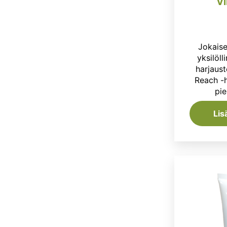
Vi
Jokaise
yksilöl
harjaust
Reach -
pie
Lis